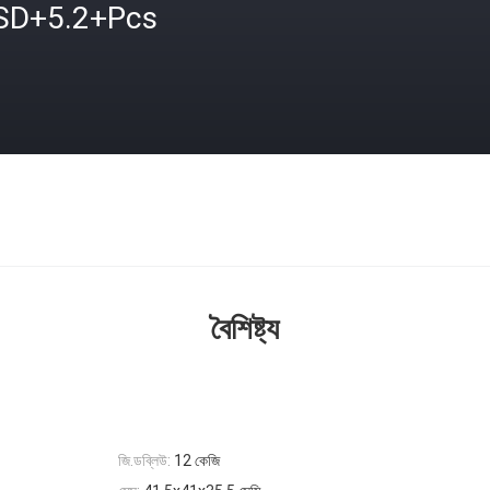
SD+5.2+Pcs
বৈশিষ্ট্য
জি.ডব্লিউ:
12 কেজি