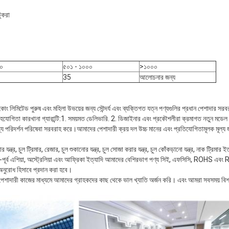
ুকরা
০
৫০১ - ১০০০
>১০০০
35
আলোচনার জন্য
ন্স কোং লিমিটেড পুরুষ এবং মহিলা উভয়ের জন্য সৌন্দর্য এবং ব্যক্তিগত যত্ন পণ্যগুলির প্রধান পেশাদার সর
হযোগিতা কারখানা গ্যারান্টি:1. সময়মত ডেলিভারি. 2. ডিজাইনার এবং প্রকৌশলীরা ক্রমাগত নতুন মডেল 
যে পরিদর্শন পরিষেবা সরবরাহ করে।আমাদের পেশাদারী ক্রয় দল উচ্চ মানের এবং প্রতিযোগিতামূলক মূল্য
যন্ত্র, চুল ট্রিমার, রেজার, চুল শুকানোর যন্ত্র, চুল সোজা করার যন্ত্র, চুল কোঁকড়ানো যন্ত্র, নাক ট্র
ষিণ-পূর্ব এশিয়া, অস্ট্রেলিয়া এবং আফ্রিকা ইত্যাদি আমাদের বেশিরভাগ পণ্য সিই, এফসিসি, ROHS 
নুরোধ হিসাবে প্রদান করা হবে।
 পেশাদারী কাজের মাধ্যমে আমাদের গ্রাহকদের কাছ থেকে ভাল খ্যাতি অর্জন করি। এবং আমরা সবসময় বিশ