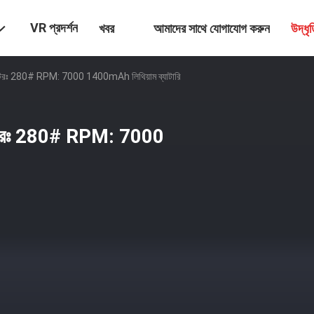
VR প্রদর্শন
খবর
আমাদের সাথে যোগাযোগ করুন
উদ্ধৃ
োটরঃ 280# RPM: 7000 1400mAh লিথিয়াম ব্যাটারি
মোটরঃ 280# RPM: 7000