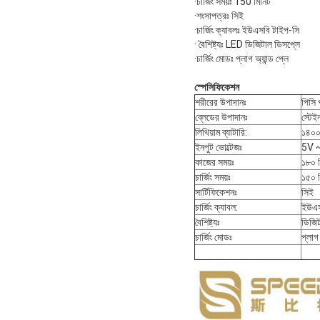
·চার্জিং সময়ঃ 150 মিনিট
·শংসাপত্রঃ সিই
·চার্জিং ক্যাবলঃ ইউএসবি টাইপ-সি
· বৈশিষ্ট্যঃ LED ডিজিটাল ডিসপ্লে
·চার্জিং মোডঃ প্লাগ অ্যান্ড প্লে
স্পেসিফিকেশন
শরীরের উপাদানঃ
পিসি 
ব্লেডের উপাদানঃ
স্টেই
লিথিয়াম ব্যাটারি:
১৪০
ইনপুট ভোল্টেজঃ
5V 
কাজের সময়ঃ
১৮০ 
চার্জিং সময়ঃ
১৫০ 
সার্টিফিকেশনঃ
সিই
চার্জিং ক্যাবল:
ইউএস
বৈশিষ্ট্যঃ
ডিজিট
চার্জিং মোডঃ
প্লাগ 