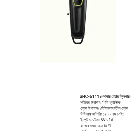
SHC-5111 পেশাদার হেয়ার ক্লিপ
·শরীরের উপাদানঃ পিসি প্লাস্টিক
·ব্লেড উপাদানঃ স্টেইনলেস স্টীল ব্লেড
·লিথিয়াম ব্যাটারিঃ ১৪০০ এমএএইচ
·ইনপুট ভোল্টেজঃ 5V~1A
·কাজের সময়ঃ ১৮০ মিনিট