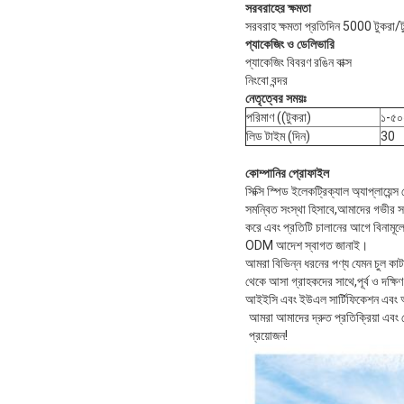
সরবরাহের ক্ষমতা
সরবরাহ ক্ষমতা প্রতিদিন 5000 টুকরা/ট
প্যাকেজিং ও ডেলিভারি
প্যাকেজিং বিবরণ রঙিন বাক্স
নিংবো বন্দর
নেতৃত্বের সময়ঃ
পরিমাণ ((টুকরা)
১-৫০
লিড টাইম (দিন)
30
কোম্পানির প্রোফাইল
সিক্সি স্পিড ইলেকট্রিক্যাল অ্যাপ্লায়ে
সমন্বিত সংস্থা হিসাবে,আমাদের গভীর স
করে এবং প্রতিটি চালানের আগে বিনামূল্
ODM আদেশ স্বাগত জানাই।
আমরা বিভিন্ন ধরনের পণ্য যেমন চুল কাটার 
থেকে আসা গ্রাহকদের সাথে,পূর্ব ও দক্
আইইসি এবং ইউএল সার্টিফিকেশন এবং অ
আমরা আমাদের দ্রুত প্রতিক্রিয়া এবং
প্রয়োজন!