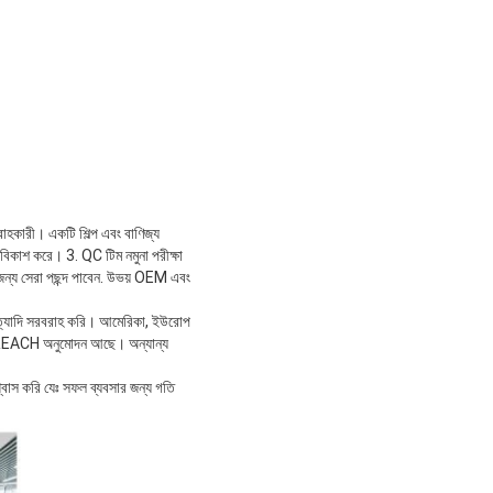
বরাহকারী। একটি শিল্প এবং বাণিজ্য
বিকাশ করে। 3. QC টিম নমুনা পরীক্ষা
 জন্য সেরা পছন্দ পাবেন. উভয় OEM এবং
িমার ইত্যাদি সরবরাহ করি। আমেরিকা, ইউরোপ
এবং REACH অনুমোদন আছে। অন্যান্য
্বাস করি যেঃ সফল ব্যবসার জন্য গতি