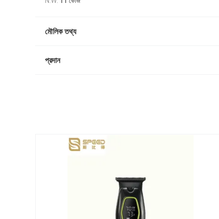
11 কেজি
N.W:
মৌলিক তথ্য
প্রদান