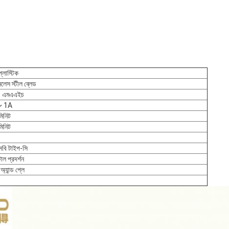
প্লাস্টিক
নলেস স্টীল ব্লেড
০ এমএএইচ
~ 1A
মিনিট
মিনিট
বি টাইপ-সি
াল প্রদর্শন
অ্যান্ড প্লে