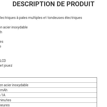
DESCRIPTION DE PRODUIT
lectriques à pales multiples et tondeuses électriques
en acier inoxydable
Ah
tes
e
 LCD
et jouez
S
en acier inoxydable
 mAh
à 1A
minutes
 heures