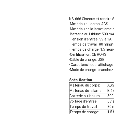
NS-666 Ciseaux et rasoirs é
·Matériau du corps: ABS
·Matériau de la lame: lame 
·Batterie au lithium: 500 m
·Tension d'entrée: 5V à 1A
·Temps de travail: 80 minu
·Temps de charge: 1,5 heur
·Certification: CE ROHS
·Câble de charge: USB
· Caractéristique: affichage
·Mode de charge: branchez 
Spécification
Matériau du corps:
AB
Matériau de la lame:
Blé 
Batterie au lithium:
500
Voltage d'entrée:
5V 
Temps de travail:
80 
Temps de charge:
1.5