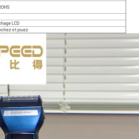
ROHS
B
ichage LCD
nchez et jouez