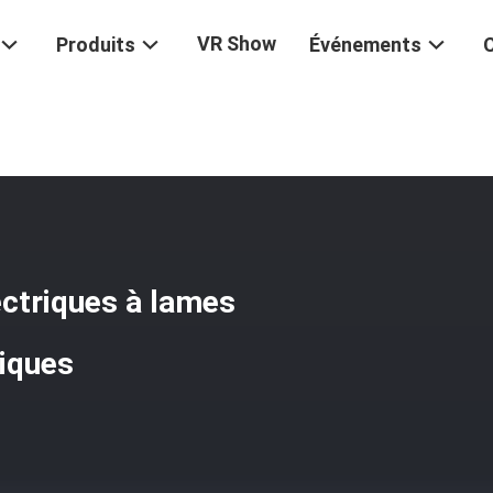
VR Show
Produits
Événements
66 Ciseaux Et Rasoirs Électriques À Lames Multiples Et Tondeuses Él
ectriques à lames
riques