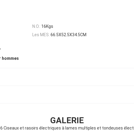
N.O.:
16Kgs
Les MES:
66.5X52.5X34.5CM
,
ur hommes
GALERIE
6 Ciseaux et rasoirs électriques à lames multiples et tondeuses élect