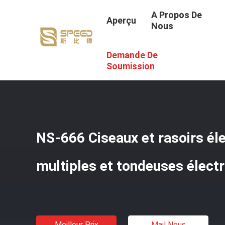
A Propos De
Aperçu
Nous
Demande De
Aperçu
/
Produits
/
Coupe-Cheveux Pour Hommes
/
NS-6
Soumission
NS-666 Ciseaux et rasoirs él
multiples et tondeuses élect
Meilleur Prix
Mail Nous