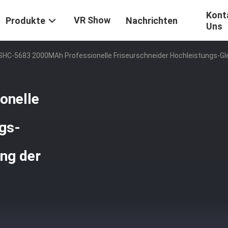
Kont
VR Show
Produkte
Nachrichten
Uns
SHC-5683 2000MAh Professionelle Friseurschneider Hochleistungs-Gl
onelle
gs-
ng der