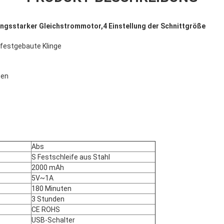
gsstarker Gleichstrommotor,4 Einstellung der Schnittgröße
l festgebaute Klinge
ten
Abs
S Festschleife aus Stahl
2000 mAh
5V~1A
180 Minuten
3 Stunden
CE ROHS
USB-Schalter