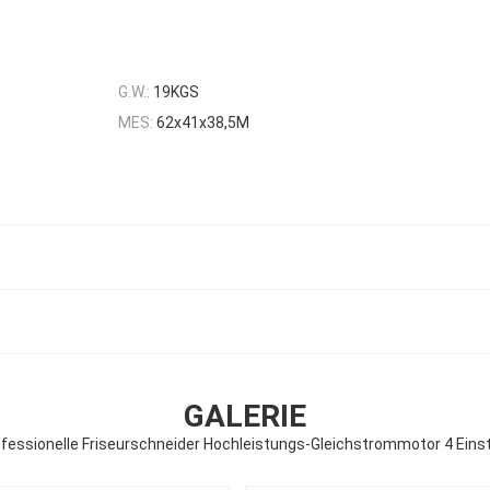
G.W.:
19KGS
MES:
62x41x38,5M
GALERIE
ssionelle Friseurschneider Hochleistungs-Gleichstrommotor 4 Einst