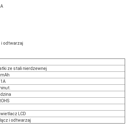
1A
 i odtwarzaj
S
tki ze stali nierdzewnej
 mAh
~1A
minut.
odzina
ROHS
B
wietlacz LCD
łącz i odtwarzaj