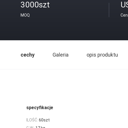
3000szt
U
MOQ
Cen
cechy
Galeria
opis produktu
specyfikacje
ILOŚĆ:
60szt
G.W.:
17 kg