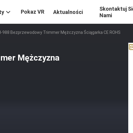
Skontaktuj Si
Pokaz VR
ty
Aktualności
Nami
H-988 Bezprzewodowy Trimmer Mężczyzna Ściągarka CE ROHS
mmer Mężczyzna