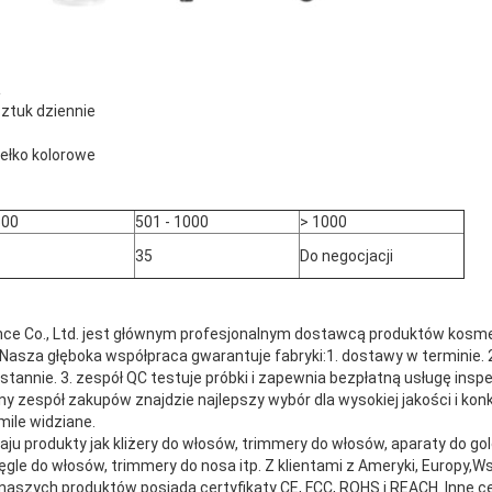
a
ztuk dziennie
ełko kolorowe
500
501 - 1000
> 1000
35
Do negocjacji
iance Co., Ltd. jest głównym profesjonalnym dostawcą produktów kosme
.Nasza głęboka współpraca gwarantuje fabryki:1. dostawy w terminie. 2.
stannie. 3. zespół QC testuje próbki i zapewnia bezpłatną usługę insp
ny zespół zakupów znajdzie najlepszy wybór dla wysokiej jakości i ko
ile widziane.
u produkty jak kliżery do włosów, trimmery do włosów, aparaty do gol
ęgle do włosów, trimmery do nosa itp. Z klientami z Ameryki, Europy,W
szych produktów posiada certyfikaty CE, FCC, ROHS i REACH. Inne cer