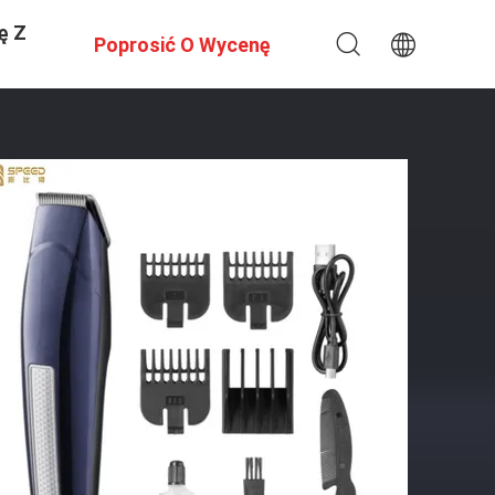
ę Z
Poprosić O Wycenę