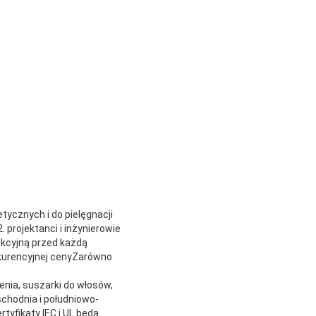
tycznych i do pielęgnacji
 projektanci i inżynierowie
ekcyjną przed każdą
nkurencyjnej cenyZarówno
enia, suszarki do włosów,
schodnia i południowo-
tyfikaty IEC i UL będą