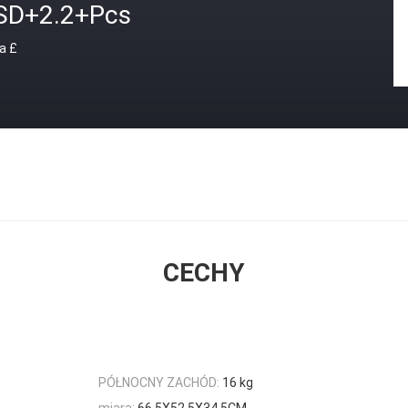
SD+2.2+Pcs
a £
CECHY
PÓŁNOCNY ZACHÓD:
16 kg
miara:
66.5X52.5X34.5CM