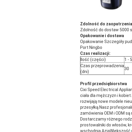
Zdolność do zaopatrzeni
Zdolność do dostaw 5000 s
Opakowanie i dostawa
Opakowanie Szczegóły pud
Port Ningbo
Czas realizacji:
Ilość (części)
1 - 
Czas przeprowadzenia
30
(dni)
Profil przedsiębiorstwa
Cixi Speed Electrical Appl
ciała dla mężczyzn i kobiet
rozwijają nowe modele nieu
przesyłką.Nasz profesjonal
zamówienia OEM i ODM są m
Dostarczamy różnego rodzaj
prostowalniki do włosów, kr
wschodnia AzjaWiększość na