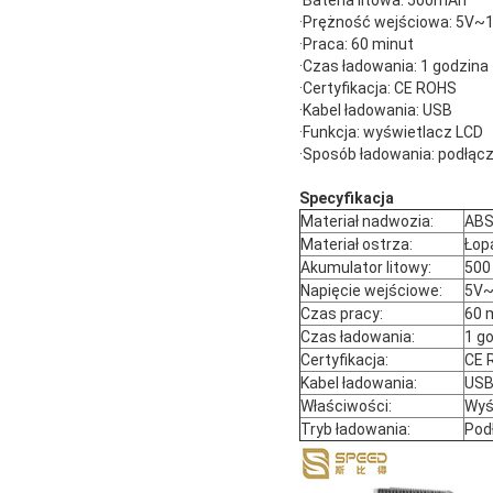
·Bateria litowa: 500mAh
·Prężność wejściowa: 5V~
·Praca: 60 minut
·Czas ładowania: 1 godzina
·Certyfikacja: CE ROHS
·Kabel ładowania: USB
·Funkcja: wyświetlacz LCD
·Sposób ładowania: podłącz
Specyfikacja
Materiał nadwozia:
AB
Materiał ostrza:
Łopa
Akumulator litowy:
500
Napięcie wejściowe:
5V
Czas pracy:
60 
Czas ładowania:
1 g
Certyfikacja:
CE 
Kabel ładowania:
US
Właściwości:
Wyś
Tryb ładowania:
Pod