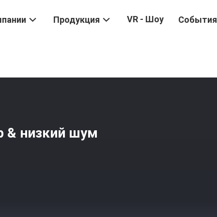
VR - Шоу
мпании
Продукция
События
лос
/
RZ-301 Детальный Триммер & Низкий Шум Дизайн Мужской
 & низкий шум