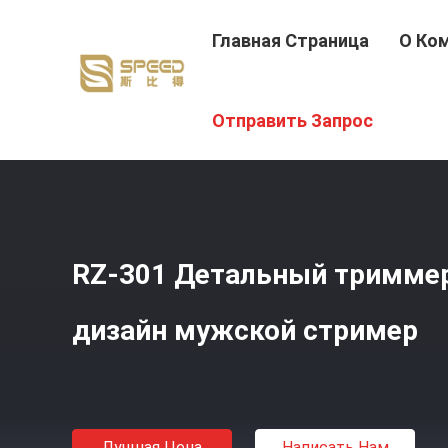
Главная Страница
О Ко
Главная Страница
/
Продукция
/
Мужская Стрижка Во
Отправить Запрос
RZ-301 Детальный триммер
дизайн мужской стример
Лучшая Цена
Написать Нам