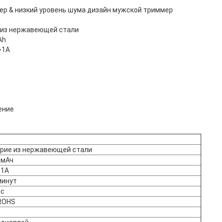
р & низкий уровень шума дизайн мужской триммер
е из нержавеющей стали
Ah
~1A
ение
Оставьте сообщение
Мы скоро тебе перезвоним!
S
рие из нержавеющей стали
 мАч
~1А
минут
ас
ROHS
B