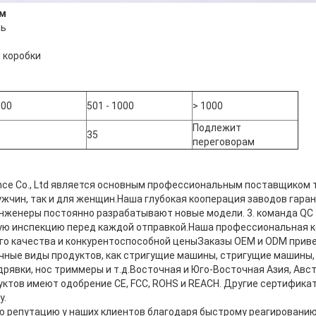
ам
нь
 коробки
500
501 - 1000
> 1000
Подлежит
35
переговорам
pliance Co., Ltd является основным профессиональным поставщиком
ужчин, так и для женщин.Наша глубокая кооперация заводов гаран
 инженеры постоянно разрабатывают новые модели. 3. команда QC
ую инспекцию перед каждой отправкой.Наша профессиональная к
го качества и конкурентоспособной ценыЗаказы OEM и ODM прив
ные виды продуктов, как стригущие машины, стригущие машины, 
дрявки, нос триммеры и т.д.Восточная и Юго-Восточная Азия, Авст
тов имеют одобрение CE, FCC, ROHS и REACH. Другие сертификаты
у.
 репутацию у наших клиентов благодаря быстрому реагировани