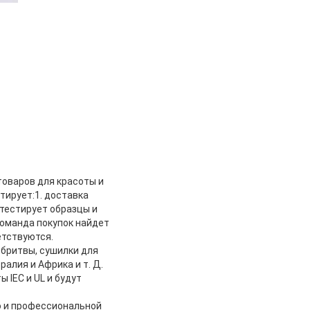
 товаров для красоты и
тирует:1. доставка
 тестирует образцы и
оманда покупок найдет
етствуются.
бритвы, сушилки для
ралия и Африка и т. Д.
 IEC и UL и будут
ю и профессиональной