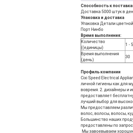
Способность к поставк
Доставка 5000 штук в де
Упаковка и доставка
Упаковка Детали цветной
Порт Нинбо
Время выполнения:
Количество
1 - 
((единицы)
Время выполнения
30
(день)
Профиль компании
Cixi Speed Electrical Ap
личной гигиены как для м
вовремя. 2. дизайнеры и
предоставляет бесплатн
лучший выбор для высоко
Мы предоставляем различ
волос, волосы, волосы, ку
Большинство наших продук
предоставлены по запрос
Мы завоевываем хорошую