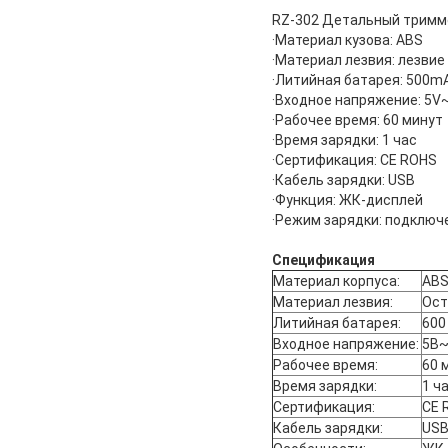
RZ-302 Детальный тримме
·Материал кузова: ABS
·Материал лезвия: лезви
·Литийная батарея: 500m
·Входное напряжение: 5V
·Рабочее время: 60 минут
·Время зарядки: 1 час
·Сертификация: CE ROHS
·Кабель зарядки: USB
·Функция: ЖК-дисплей
·Режим зарядки: подключ
Спецификация
Материал корпуса:
AB
Материал лезвия:
Ост
Литийная батарея:
600
Входное напряжение:
5В
Рабочее время:
60 
Время зарядки:
1 ч
Сертификация:
CE 
Кабель зарядки:
US