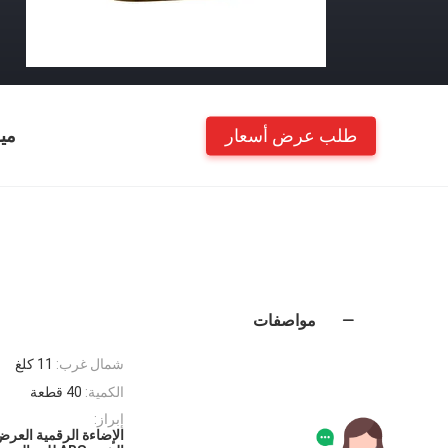
طلب عرض أسعار
مي
مواصفات
شمال غرب:
11 كلغ
الكمية:
40 قطعة
إبراز: