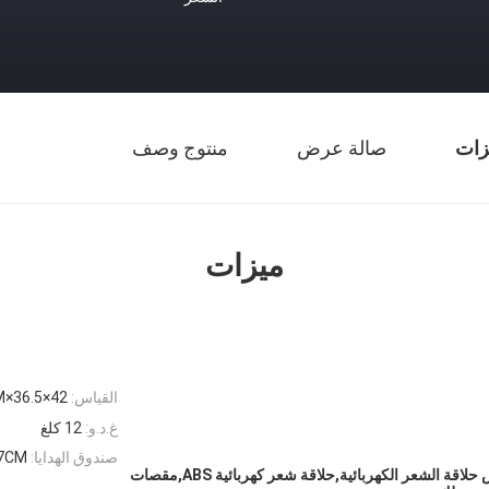
زات
صالة عرض
منتوج وصف
ميزات
القياس:
42×36.5×40.5CM
غ.د.و:
12 كلغ
صندوق الهدايا:
.7CM
الإضاءة الرقمية العرض حلاقة الشعر الكهربائية,حلاقة شعر كهربائية ABS,مقصات