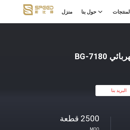
لمنتجات
حول بنا
منزل
 BG-7180
البريد بنا
2500 قطعة
MOQ