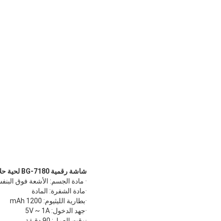
شاشة رقمية BG-7180 لحية حلاقة كهربائية ملونة مقاومة للماء IPX6
· مادة الجسم: الأشعة فوق البنف
·مادة الشفرة: المادة
·بطارية الليثيوم: 1200 mAh
·جهد الدخول: 5V ~ 1A
·وقت العمل: 90 دقيقة