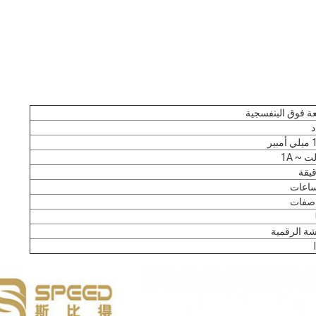
ة فوق البنفسجية
د
ير
اصفات
ة الرقمية