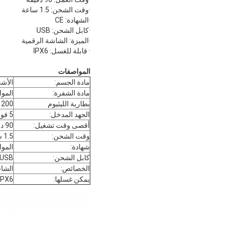
·وقت الشحن: 1.5 ساعة
·الشهادة: CE
·كابل الشحن: USB
·الميزة: الشاشة الرقمية
· قابلة للغسل: IPX6
المواصفات
مادة الجسم:
الأشع
مادة الشفرة:
الموا
بطارية الليثيوم
1200 ميلي أمب
الجهد المدخل:
5 فولت ~ 1A
أقصى وقت تشغيل:
90 دقيقة
وقت الشحن:
1.5 ساعات
شهادة:
المو
كابل الشحن:
USB
الخصائص:
الشاش
يمكن غسلها:
IPX6