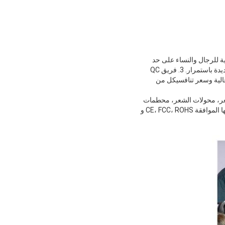
ة للرجال والنساء على حد
سواء.إن تعاوننا العميق مع مصانعنا يضمن:1. التسليم في الوقت المحدد. 2. المصممين والمهندسين تطوير نماذج جديدة باستمرار. 3. فريق QC
عالية وسعر تنافسيكل من
شعر، محولات الشعر، محطمات
الأنف الخ مع العملاء من أمريكا، أوروبا،شرق وجنوب شرق آسيا، أستراليا وأفريقيا وما إلى ذلك معظم منتجاتنا لديها الموافقة CE، FCC، ROHS و