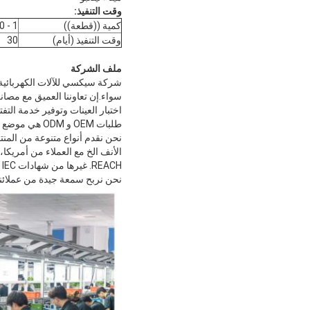
وقت التنفيذ:
كمية ((قطعة))
1 - 500
وقت التنفيذ (أيام)
30
ملف الشركة
شركة سيكسي للآلات الكهربائية 
اختبار العينات وتوفير خدمة ال
طلبات OEM و ODM هي موضع ترحيب
نحن نقدم أنواع متنوعة من الم
REACH. غيرها من شهادات IEC و UL وسيتم توفيرها حسب الطلب.
نحن نربح سمعة جيدة من عملائنا 