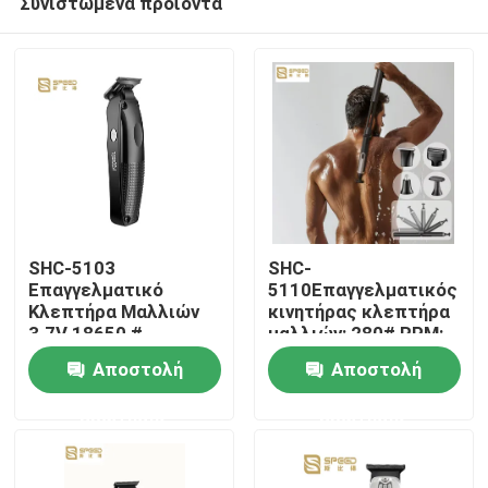
Συνιστώμενα προϊόντα
SHC-5103
SHC-
Επαγγελματικό
5110Επαγγελματικός
Κλεπτήρα Μαλλιών
κινητήρας κλεπτήρα
3.7V 18650 #
μαλλιών: 280# RPM:
Αρχική Σελίδα
1200mAh μπαταρία
7000 1400mAh
Αποστολή
Αποστολή
λιθίου 3CR13
μπαταρία λιθίου
ανοξείδωτο σίδηρο
Προϊόντα
ερώτησης
ερώτησης
Εμφάνιση VR