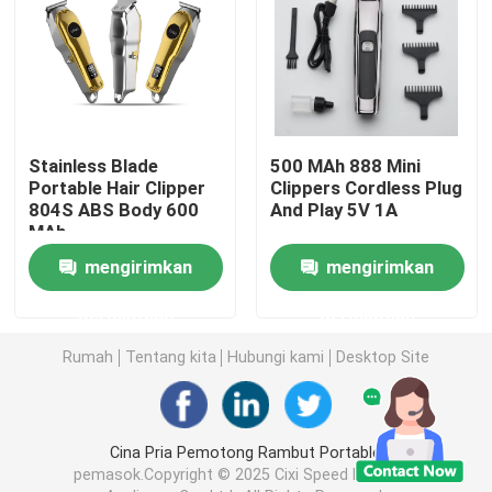
Kit perawatan rambut
Mesin cukur rambut listrik
Stainless Blade
500 MAh 888 Mini
Portable Hair Clipper
Clippers Cordless Plug
Low Noise Hair Clipper
804S ABS Body 600
And Play 5V 1A
MAh
Trimmer Rambut Mikro
mengirimkan
mengirimkan
permintaan
permintaan
Pria Trimmer Rambut
Rumah
Tentang kita
Hubungi kami
Desktop Site
Mesin pemotong rambut komersial
Cina Pria Pemotong Rambut Portable
Alat Pemotong Rambut yang Portabel
pemasok.Copyright © 2025 Cixi Speed Electrical