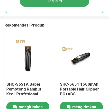
Terus
Rekomendasi Produk
Rumah
SHC-5651A Baber
SHC-5651 1500mAh
Pemotong Rambut
Portable Hair Clipper
Tentang kita
Kecil Profesional
PC+ABS
mengirimkan
mengirimkan
Kontak