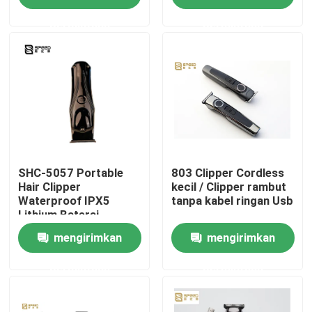
permintaan
permintaan
Produk
Tampilan VR
Alat Penggunting Rambut Profesional
Pemotong Rambut yang Bisa Diisi Ulang
SHC-5057 Portable
803 Clipper Cordless
Hair Clipper
kecil / Clipper rambut
Waterproof IPX5
tanpa kabel ringan Usb
Lithium Baterai
Pengiris Rambut Tukang cukur
1200mAh
mengirimkan
mengirimkan
Trimmer Rambut Tanpa Kabel
permintaan
permintaan
Pemangkas Rambut Tahan Air