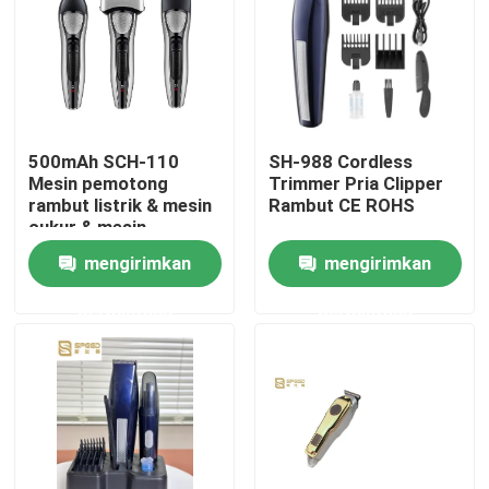
Tentang kita
Wisata pabrik
500mAh SCH-110
SH-988 Cordless
Mesin pemotong
Trimmer Pria Clipper
Kontrol kualitas
rambut listrik & mesin
Rambut CE ROHS
cukur & mesin
pemotong rambut
mengirimkan
mengirimkan
Berita
hidung listrik
permintaan
permintaan
Quote request suatu
Alat Penggunting Rambut Profesional
Pemotong Rambut yang Bisa Diisi Ulang