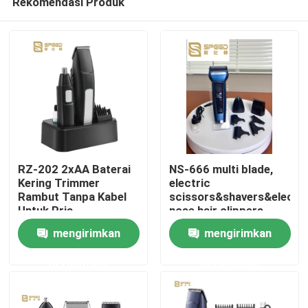
Rekomendasi Produk
RZ-202 2xAA Baterai
NS-666 multi blade,
Kering Trimmer
electric
Rambut Tanpa Kabel
scissors&shavers&electri
Untuk Pria
nose hair clippers
Rumah
mengirimkan
mengirimkan
Produk
permintaan
permintaan
Tampilan VR