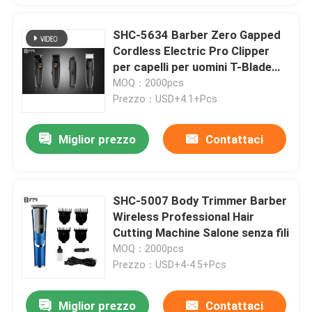
SHC-5634 Barber Zero Gapped
Cordless Electric Pro Clipper
per capelli per uomini T-Blade
Outline
MOQ：2000pcs
Prezzo：USD+4.1+Pcs
Miglior prezzo
Contattaci
SHC-5007 Body Trimmer Barber
Wireless Professional Hair
Cutting Machine Salone senza fili
MOQ：2000pcs
Prezzo：USD+4-4.5+Pcs
Miglior prezzo
Contattaci