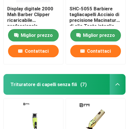
Display digitale 2000
SHC-5055 Barbiere
Mah Barber Clipper
tagliacapelli Acciaio di
ricaricabile
precisione Macinatura
professionale
di olio Testa intaglio
forbici Display digitale
Miglior prezzo
Miglior prezzo
Contattaci
Contattaci
Trituratore di capelli senza fili
(7)