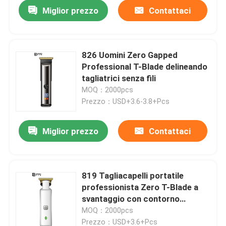
Miglior prezzo
Contattaci
826 Uomini Zero Gapped
Professional T-Blade delineando
tagliatrici senza fili
MOQ：2000pcs
Prezzo：USD+3.6-3.8+Pcs
Miglior prezzo
Contattaci
Casa
819 Tagliacapelli portatile
professionista Zero T-Blade a
Prodotti
svantaggio con contorno
Barbiere senza fili
MOQ：2000pcs
Mostra VR
Prezzo：USD+3.6+Pcs