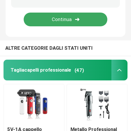
Tagliatrice di capelli maschile
Tappicapiedi commerciali
ALTRE CATEGORIE DAGLI STATI UNITI
Tagliacapelli portatile
regolatore del corpo
Tagliacapelli professionale
(47)
5V-1A cappello
Metallo Professional