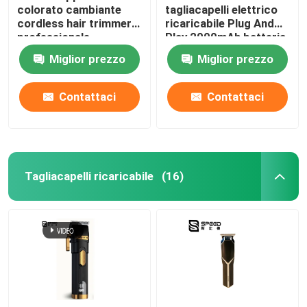
colorato cambiante
tagliacapelli elettrico
cordless hair trimmer
ricaricabile Plug And
professionale
Play 2000mAh batteria
al litio LED Display per
Miglior prezzo
Miglior prezzo
salone
Contattaci
Contattaci
Tagliacapelli ricaricabile
(16)