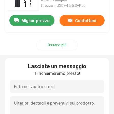
Prezzo：USD+4.5-5.3+Pcs
Tagliacapelli da barbiere
Miglior prezzo
Contattaci
Trituratore di capelli senza fili
Osservi più
Un tagliacapelli impermeabile
Kit per la cura dei capelli
Lasciate un messaggio
Ti richiameremo presto!
Rasoio elettrico
Taglia capelli a basso rumore
Microtrimmer per capelli