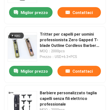
Miglior prezzo
Contattaci
Chi siamo
Fatory Tour
Tritter per capelli per uomini
professionista Zero Gapped T-
Controllo di qualità
blade Outline Cordless Barber
Tappelle per capelli Taglio di
MOQ：2000pcs
capelli Kit elettrico
Prezzo：USD+6.3+PCS
notizie
Miglior prezzo
Contattaci
Richiedere un preventivo
Tagliacapelli professionale
Barbiere personalizzato taglia
capelli senza fili elettrico
professionale
Tagliacapelli ricaricabile
MOQ：2000pcs