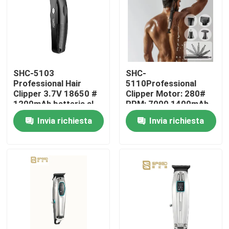
SHC-5103
SHC-
Professional Hair
5110Professional
Clipper 3.7V 18650 #
Clipper Motor: 280#
1200mAh batteria al
RPM: 7000 1400mAh
litio 3CR13 Ferro
batteria al litio
Invia richiesta
Invia richiesta
inossidabile
Casa
Prodotti
Mostra VR