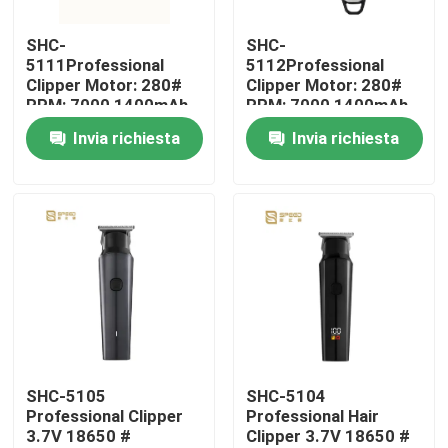
SHC-
SHC-
Chi siamo
5111Professional
5112Professional
Clipper Motor: 280#
Clipper Motor: 280#
RPM: 7000 1400mAh
RPM: 7000 1400mAh
Fatory Tour
batteria al litio
batteria al litio
Invia richiesta
Invia richiesta
Controllo di qualità
notizie
Richiedere un preventivo
Tagliacapelli professionale
SHC-5105
SHC-5104
Professional Clipper
Professional Hair
3.7V 18650 #
Clipper 3.7V 18650 #
Tagliacapelli ricaricabile