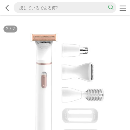
2
/
2