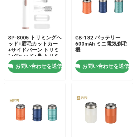
SP-8005 トリミングヘ
GB-182 バッテリー
ッド+眉毛カットカー
600mAh ミニ電気剃毛
+サイドバーン トリミ
機
ングヘッド+鼻 トリミ
ングヘッド+クームラ
お問い合わせを送信
お問い合わせを送信
イン+保護用
ホーム
製品
VRショー