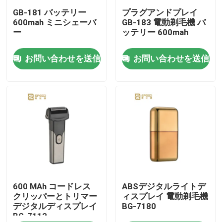
GB-181 バッテリー
プラグアンドプレイ
600mah ミニシェーバ
GB-183 電動剃毛機 バ
企業情報
ー
ッテリー 600mah
お問い合わせを送信
お問い合わせを送信
会社案内
品質管理
ニュース
見積依頼
プロの髪を切断機
600 MAh コードレス
ABSデジタルライトデ
クリッパーとトリマー
ィスプレイ 電動剃毛機
デジタルディスプレイ
BG-7180
BG-7112
再充電可能な髪を切断機