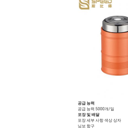
공급 능력
공급 능력 5000개/일
포장 및 배달
포장 세부 사항 색상 상자
닝보 항구