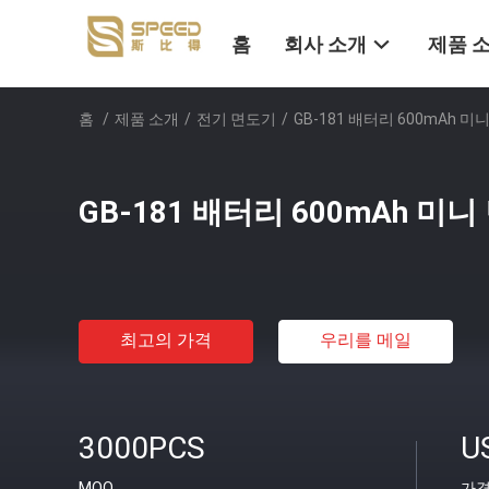
홈
회사 소개
제품 
홈
/
제품 소개
/
전기 면도기
/
GB-181 배터리 600mAh 미
GB-181 배터리 600mAh 미
최고의 가격
우리를 메일
3000PCS
U
MOQ
가