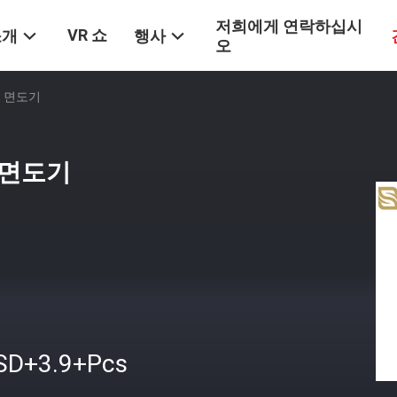
저희에게 연락하십시
VR 쇼
소개
행사
오
니 면도기
니 면도기
SD+3.9+Pcs
격