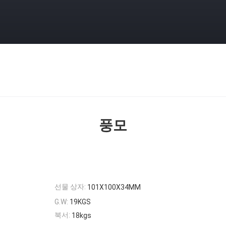
풍모
선물 상자:
101X100X34MM
G.W:
19KGS
북서:
18kgs