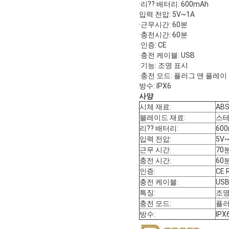
·리?? 배터리: 600mAh
입력 전압: 5V~1A
·근무시간: 60분
·충전시간: 60분
·인증: CE
·충전 케이블: USB
·기능: 조명 표시
·충전 모드: 플러그 앤 플레이
방수: IPX6
사양
시체 재료:
AB
블레이드 재료:
스테
리?? 배터리:
60
입력 전압:
5V
근무 시간:
70
충전 시간:
60
인증:
CE 
충전 케이블:
US
특징:
조명
충전 모드:
플러
방수:
IPX