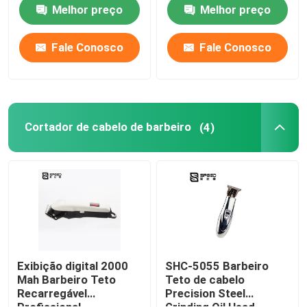
Melhor preço
Melhor preço
Cortador de cabelo de barbeiro
Fale Conosco
Fale Conosco
Trimador de cabelo sem fio
Trimmer de cabelo à prova d'água
Cortador de cabelo de barbeiro
(4)
Kit de cuidados com o cabelo
Aparelho de barbear elétrico
Cortador de cabelo de baixo ruído
Exibição digital 2000
SHC-5055 Barbeiro
Mah Barbeiro Teto
Teto de cabelo
Recarregável
Precision Steel
Micro aparelho de corte de cabelo