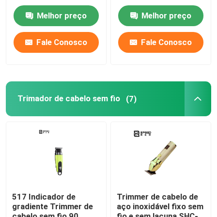
Profissional
Grinding Oil Head
Carving Scissors
Melhor preço
Melhor preço
Digital Display
Trimmer de cabelo para homens
Fale Conosco
Fale Conosco
Cortador de cabelo comercial
Cortador de cabelo portátil
Trimador de cabelo sem fio
(7)
ajustador do corpo
517 Indicador de
Trimmer de cabelo de
gradiente Trimmer de
aço inoxidável fixo sem
cabelo sem fio 90
fio e sem lacuna SHC-