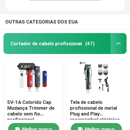
OUTRAS CATEGORIAS DOS EUA
Cortador de cabelo profissional
(47)
Casa
5V-1A Colorido Cap
Tela de cabelo
Mudança Trimmer de
profissional de metal
Produtos
cabelo sem fio
Plug and Play
profissional
recarregável eléctrico
2000mAh Bateria de
Show de RV
Melhor preço
Melhor preço