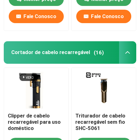
lítio LED Display para
salão
Fale Conosco
Fale Conosco
Quem Somos
Fábrica
Cortador de cabelo recarregável
(16)
Controle de Qualidade
notícias
Pedir um orçamento
Clipper de cabelo
Triturador de cabelo
Cortador de cabelo profissional
recarregável para uso
recarregável sem fio
doméstico
SHC-5061
Cortador de cabelo recarregável