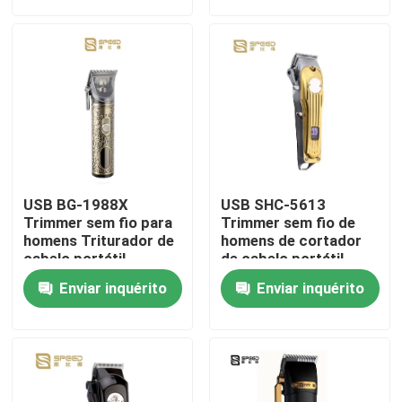
Produtos
Show de RV
Cortador de cabelo profissional
USB BG-1988X
USB SHC-5613
Cortador de cabelo recarregável
Trimmer sem fio para
Trimmer sem fio de
homens Triturador de
homens de cortador
cabelo portátil
de cabelo portátil
Cortador de cabelo de barbeiro
Enviar inquérito
Enviar inquérito
Trimador de cabelo sem fio
Trimmer de cabelo à prova d'água