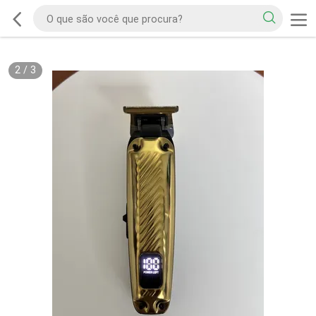
2
/
3