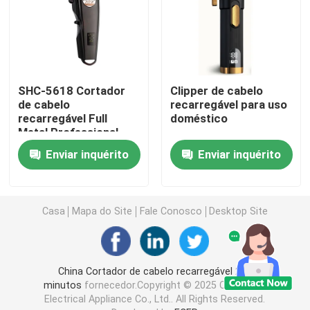
Kit de cuidados com o cabelo
Aparelho de barbear elétrico
SHC-5618 Cortador
Clipper de cabelo
de cabelo
recarregável para uso
recarregável Full
doméstico
Cortador de cabelo de baixo ruído
Metal Professional
Bateria de lítio
Enviar inquérito
Enviar inquérito
2200mAh
Micro aparelho de corte de cabelo
Trimmer de cabelo para homens
Casa
Mapa do Site
Fale Conosco
Desktop Site
Cortador de cabelo comercial
China Cortador de cabelo recarregável 210
minutos
fornecedor.Copyright © 2025 Cixi Speed
Cortador de cabelo portátil
Electrical Appliance Co., Ltd.. All Rights Reserved.