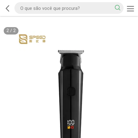
2
/
2