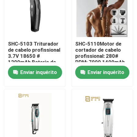
SHC-5103 Triturador
SHC-5110Motor de
de cabelo profissional
cortador de cabelo
3.7V 18650 #
profissional: 280#
1200mAh Bateria de
RPM: 7000 1400mAh
lítio 3CR13 Ferro
bateria de lítio
Enviar inquérito
Enviar inquérito
inoxidável
Casa
Produtos
Show de RV