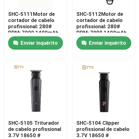
SHC-5111Motor de
SHC-5112Motor de
Quem Somos
cortador de cabelo
cortador de cabelo
profissional: 280#
profissional: 280#
RPM: 7000 1400mAh
RPM: 7000 1400mAh
Fábrica
bateria de lítio
bateria de lítio
Enviar inquérito
Enviar inquérito
Controle de Qualidade
notícias
Pedir um orçamento
Cortador de cabelo profissional
SHC-5105 Triturador
SHC-5104 Clipper
de cabelo profissional
profissional de cabelo
3.7V 18650 #
3.7V 18650 #
Cortador de cabelo recarregável