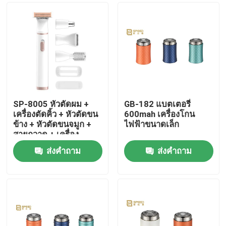
SP-8005 หัวตัดผม +
GB-182 แบตเตอรี่
เครื่องตัดคิ้ว + หัวตัดขน
600mah เครื่องโกน
ข้าง + หัวตัดขนจมูก +
ไฟฟ้าขนาดเล็ก
สายกวาด + เครื่อง
ป้องกัน
ส่งคำถาม
ส่งคำถาม
บ้าน
ผลิตภัณฑ์
แสดง VR