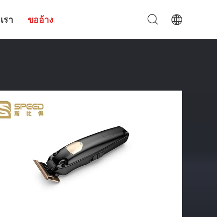
อเรา
ขออ้าง