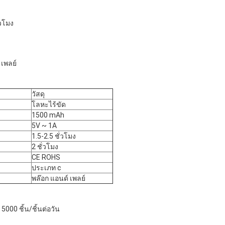
่วโมง
 เพลย์
วัสดุ
โลหะไร้ขัด
1500 mAh
5V ~ 1A
1.5-2.5 ชั่วโมง
2 ชั่วโมง
CE ROHS
ประเภท c
พล๊อก แอนด์ เพลย์
00 ชิ้น/ชิ้นต่อวัน