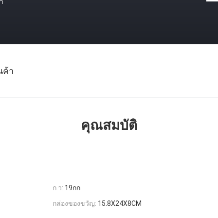
า
นค้า
คุณสมบัติ
ก.ว:
19กก
กล่องของขวัญ:
15.8X24X8CM