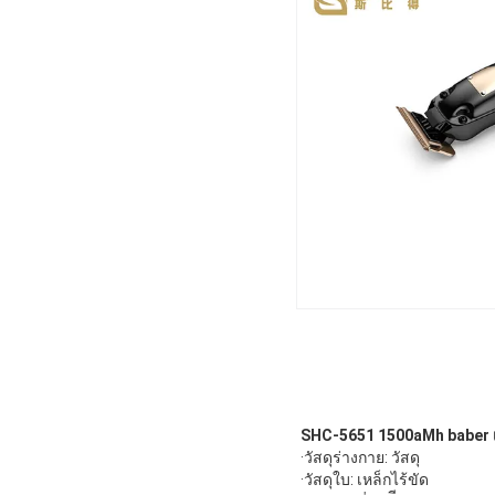
SHC-5651 1500aMh baber เค
·วัสดุร่างกาย: วัสดุ
·วัสดุใบ: เหล็กไร้ขัด