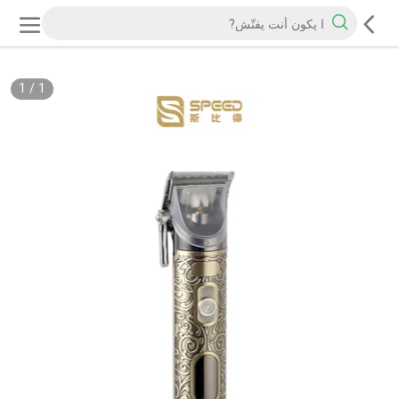
1
/
1