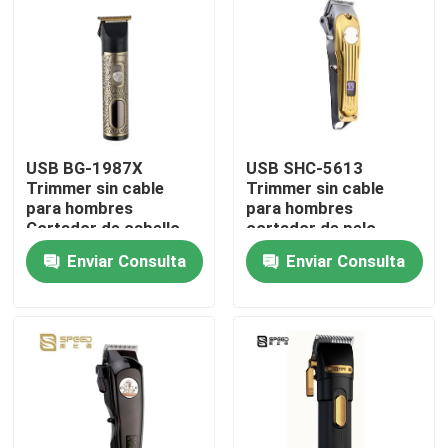
Sobre nosotros
Visita a la fábrica
USB BG-1987X
USB SHC-5613
Control de Calidad
Trimmer sin cable
Trimmer sin cable
para hombres
para hombres
Cortador de cabello
cortador de pelo
noticias
portátil
portátil
Enviar Consulta
Enviar Consulta
Solicitar una cotización
Cortador de cabello profesional
Cortador de cabello recargable