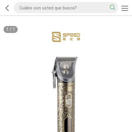
1
/
1