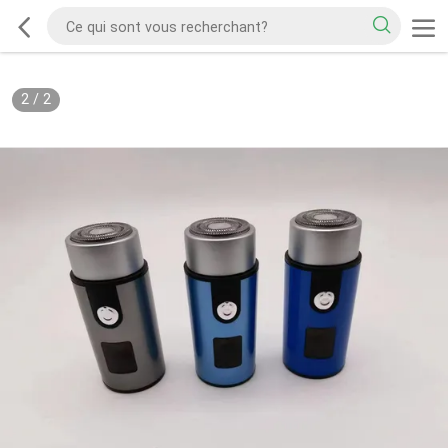
2
/
2