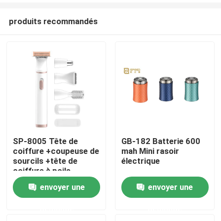
produits recommandés
SP-8005 Tête de
GB-182 Batterie 600
coiffure +coupeuse de
mah Mini rasoir
Aperçu
sourcils +tête de
électrique
coiffure à poils
latéraux +tête de
envoyer une
envoyer une
Produits
coiffure au nez +
rangée de peignes
demande
demande
+protecteur
VR Show