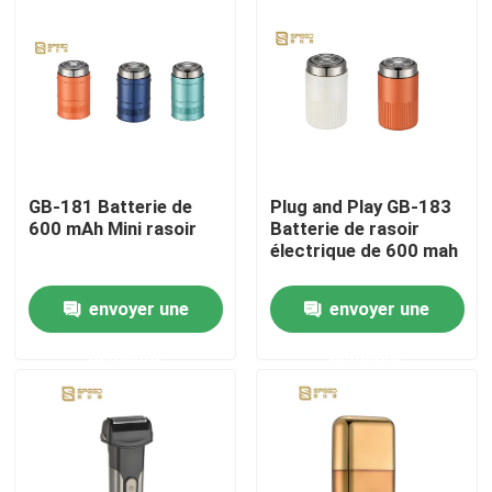
A propos de nous
Visite d'usine
Contrôle de la qualité
GB-181 Batterie de
Plug and Play GB-183
600 mAh Mini rasoir
Batterie de rasoir
électrique de 600 mah
nouvelles
envoyer une
envoyer une
Demande de soumission
demande
demande
Coupe-cheveux professionnel
Coupe-cheveux rechargeable