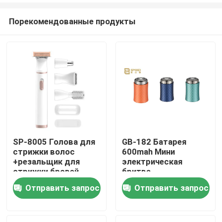
Порекомендованные продукты
SP-8005 Голова для
GB-182 Батарея
стрижки волос
600mah Мини
Главная страница
+резальщик для
электрическая
стрижки бровей
бритва
+голова для
Отправить запрос
Отправить запрос
Продукция
стрижки боковых
волос +голова для
стрижки волос носа
VR - шоу
+ремень для