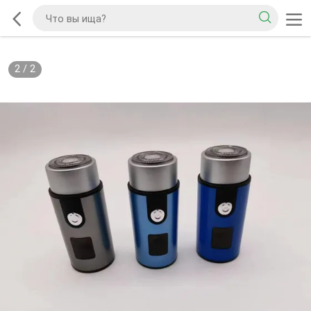
2
/
2