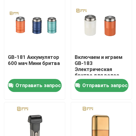
расчесывания
+защитный прибор
О Компании
Наша фабрика
контроль качества
GB-181 Аккумулятор
Включаем и играем
600 мач Мини бритва
GB-183
Электрическая
Новости
бритва для волос
Батарея 600mah
Отправить запрос
Отправить запрос
Отправить запрос
Профессиональная стрижка волос
Возобновляемая стрижка волос