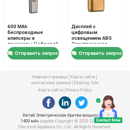
Ножчик для волос
600 MAh
Дисплей с
Беспроводные
цифровым
Беспроводная стрижка волос
клипсеры и
освещением ABS
триммеры Цифровой
Электрическая
дисплей BG-7112
бритва для волос
Водостойкая стрижка волос
Отправить запрос
Отправить запрос
BG-7180
Комплект для ухода за волосами
Главная страница
Карта сайта
контактные данные
Desktop Site
Электрическая бритва
Карта сайта
Privacy Policy
Резалка для волос с низким уровнем шума
Китай Электрическая бритва мощностью
1400 мАч
supplier.Copyright © 2025 Cixi Speed
Микростриммер для волос
Electrical Appliance Co., Ltd.. All Rights Reserved.