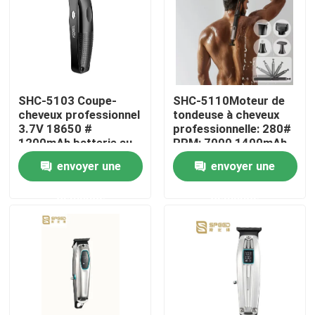
SHC-5103 Coupe-
SHC-5110Moteur de
cheveux professionnel
tondeuse à cheveux
3.7V 18650 #
professionnelle: 280#
1200mAh batterie au
RPM: 7000 1400mAh
lithium 3CR13 en acier
batterie au lithium
envoyer une
envoyer une
inoxydable
demande
demande
Aperçu
Produits
VR Show