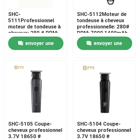
SHC-
SHC-5112Moteur de
A propos de nous
5111Professionnel
tondeuse à cheveux
moteur de tondeuse à
professionnelle: 280#
cheveux: 280 # RPM:
RPM: 7000 1400mAh
Visite d'usine
7000 1400mAh
batterie au lithium
envoyer une
envoyer une
batterie au lithium
demande
demande
Contrôle de la qualité
nouvelles
Demande de soumission
Coupe-cheveux professionnel
SHC-5105 Coupe-
SHC-5104 Coupe-
cheveux professionnel
cheveux professionnel
3.7V 18650 #
3.7V 18650 #
Coupe-cheveux rechargeable