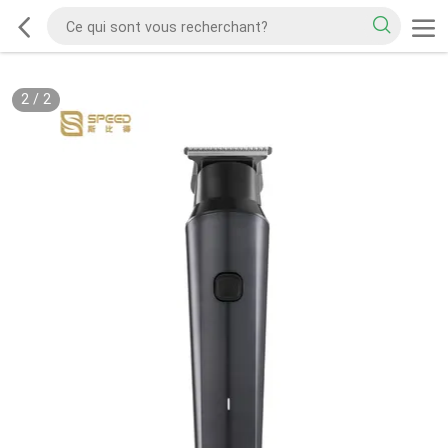
2
/
2