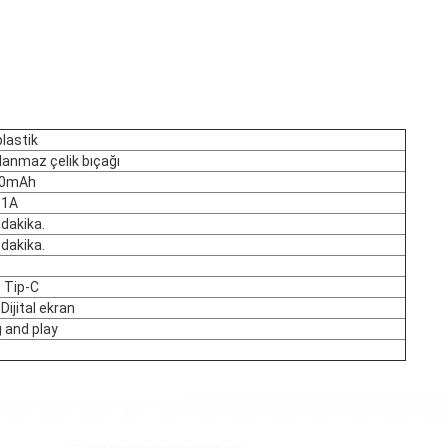
lastik
lanmaz çelik bıçağı
00mAh
~1A
dakika.
dakika.
 Tip-C
Dijital ekran
 and play