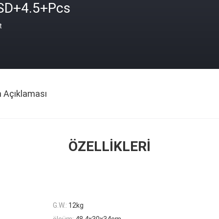
SD+4.5+Pcs
t
n Açıklaması
ÖZELLIKLERI
G.W.:
12kg
ölçüm:
48.4x30x34cm