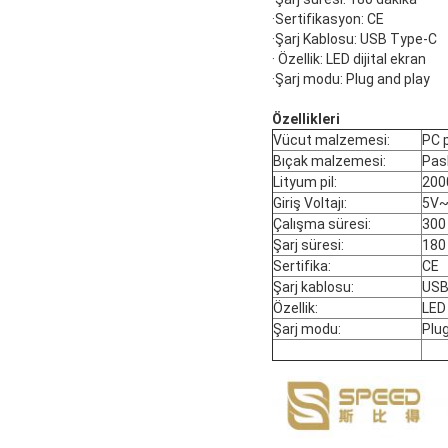
·Sertifikasyon: CE
·Şarj Kablosu: USB Type-C
· Özellik: LED dijital ekran
·Şarj modu: Plug and play
Özellikleri
Vücut malzemesi:
PC p
Bıçak malzemesi:
Pas
Lityum pil:
20
Giriş Voltajı:
5V
Çalışma süresi:
300 
Şarj süresi:
180 
Sertifika:
CE
Şarj kablosu:
USB
Özellik:
LED 
Şarj modu:
Plug