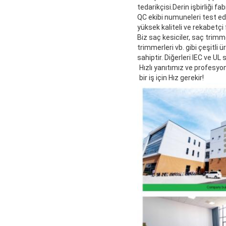
tedarikçisi.Derin işbirliği fa
QC ekibi numuneleri test ed
yüksek kaliteli ve rekabetçi
Biz saç kesiciler, saç trimm
trimmerleri vb. gibi çeşit
sahiptir. Diğerleri IEC ve UL
Hızlı yanıtımız ve profesy
bir iş için Hız gerekir!