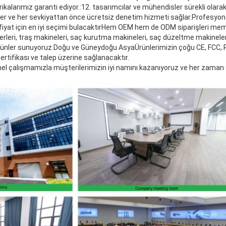
brikalarımız garanti ediyor.:12. tasarımcılar ve mühendisler sürekli olarak 
er ve her sevkiyattan önce ücretsiz denetim hizmeti sağlar.Profesyon
 fiyat için en iyi seçimi bulacaktırHem OEM hem de ODM siparişleri memn
erleri, traş makineleri, saç kurutma makineleri, saç düzeltme makineleri,
li ürünler sunuyoruz.Doğu ve Güneydoğu AsyaÜrünlerimizin çoğu CE, FCC
 sertifikası ve talep üzerine sağlanacaktır.
onel çalışmamızla müşterilerimizin iyi namını kazanıyoruz ve her zaman