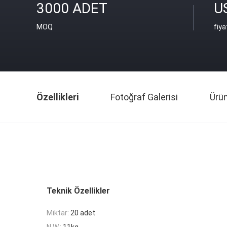
3000 ADET
U
MOQ
fiya
Özellikleri
Fotoğraf Galerisi
Ürü
Teknik Özellikler
Miktar:
20 adet
N.W.:
11kg