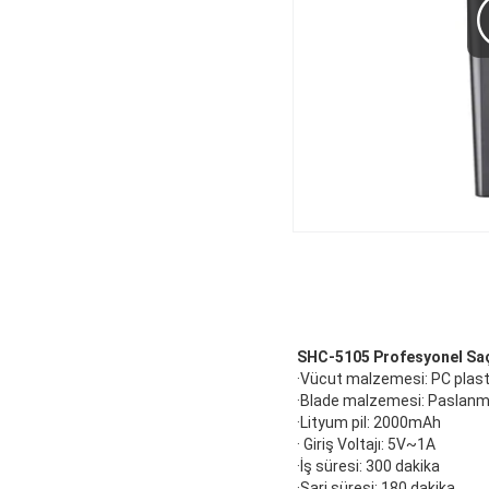
SHC-5105 Profesyonel Saç 
·Vücut malzemesi: PC plast
·Blade malzemesi: Paslanma
·Lityum pil: 2000mAh
· Giriş Voltajı: 5V~1A
·İş süresi: 300 dakika
·Şarj süresi: 180 dakika