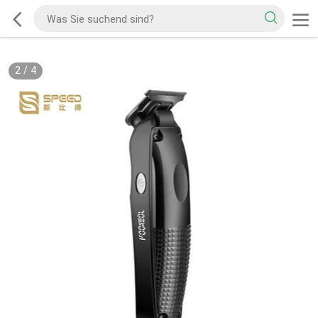
2
/
4