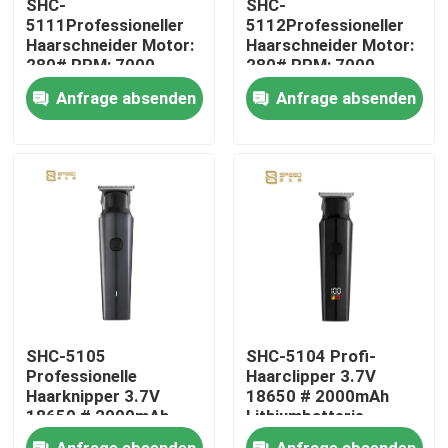
SHC-
SHC-
5111Professioneller
5112Professioneller
Haarschneider Motor:
Haarschneider Motor:
Über uns
280# RPM: 7000
280# RPM: 7000
1400mAh
1400mAh
Anfrage absenden
Anfrage absenden
Lithiumbatterie
Lithiumbatterie
Fabrik Tour
Qualitätskontrolle
Nachrichten
Referenzen
SHC-5105
SHC-5104 Profi-
Professioneller Haarschneider
Professionelle
Haarclipper 3.7V
Haarknipper 3.7V
18650 # 2000mAh
18650 # 2000mAh
Lithiumbatterie
Lithiumbatterie
Wiederaufladbare Haarknipfer
Anfrage absenden
Anfrage absenden