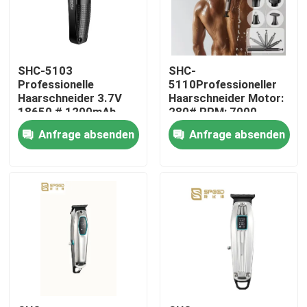
SHC-5103
SHC-
Professionelle
5110Professioneller
Haarschneider 3.7V
Haarschneider Motor:
18650 # 1200mAh
280# RPM: 7000
Lithiumbatterie 3CR13
1400mAh
Anfrage absenden
Anfrage absenden
Edelstahl
Lithiumbatterie
Startseite
Produkte
VR Show