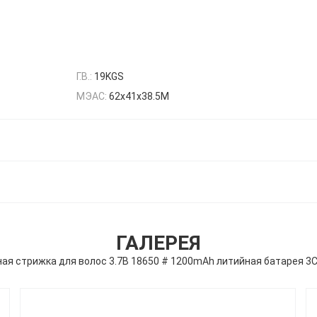
Г.В.:
19KGS
МЭАС:
62х41х38.5М
ГАЛЕРЕЯ
ая стрижка для волос 3.7В 18650 # 1200mAh литийная батарея 