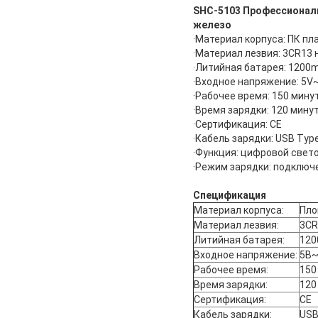
SHC-5103 Профессиональ
железо
·Материал корпуса: ПК пл
·Материал лезвия: 3CR1
·Литийная батарея: 1200
·Входное напряжение: 5V
·Рабочее время: 150 мину
·Время зарядки: 120 мину
·Сертификация: CE
·Кабель зарядки: USB Typ
·Функция: цифровой свет
·Режим зарядки: подключ
Спецификация
Материал корпуса:
Пло
Материал лезвия:
3CR
Литийная батарея:
120
Входное напряжение:
5В
Рабочее время:
150
Время зарядки:
120
Сертификация:
CE
Кабель зарядки:
USB