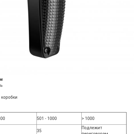
ам
нь
 коробки
500
501 - 1000
> 1000
Подлежит
35
переговорам