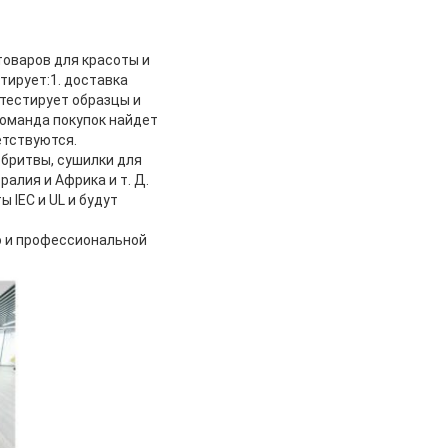
 товаров для красоты и
тирует:1. доставка
 тестирует образцы и
оманда покупок найдет
етствуются.
бритвы, сушилки для
ралия и Африка и т. Д.
 IEC и UL и будут
ю и профессиональной