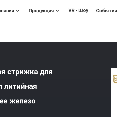
VR - Шоу
мпании
Продукция
События
трижка Волос
/
SHC-5103 Профессиональная Стрижка Для Волос 
я стрижка для
h литийная
ее железо