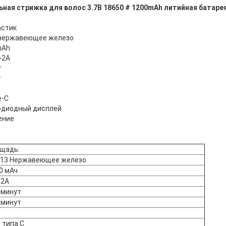
ная стрижка для волос 3.7В 18650 # 1200mAh литийная батар
астик
3 нержавеющее железо
mAh
~2A
т
т
e-C
одиодный дисплей
ение
щадь:
13 Нержавеющее железо
0 мАч
~2А
 минут
 минут
 типа C