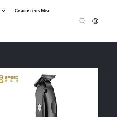
Свяжитесь Мы
3.7В 18650 # 1200mAh Литийная Батарея 3CR13