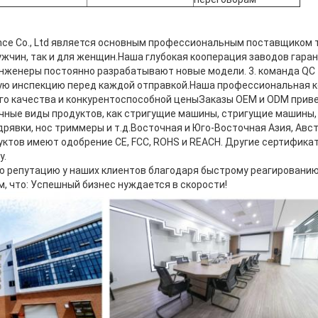
pliance Co., Ltd является основным профессиональным поставщиком
ужчин, так и для женщин.Наша глубокая кооперация заводов гаран
 инженеры постоянно разрабатывают новые модели. 3. команда QC
ую инспекцию перед каждой отправкой.Наша профессиональная к
го качества и конкурентоспособной ценыЗаказы OEM и ODM прив
ные виды продуктов, как стригущие машины, стригущие машины, 
дрявки, нос триммеры и т.д.Восточная и Юго-Восточная Азия, Авст
тов имеют одобрение CE, FCC, ROHS и REACH. Другие сертификаты
у.
 репутацию у наших клиентов благодаря быстрому реагировани
м, что: Успешный бизнес нуждается в скорости!