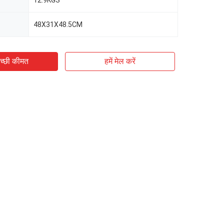
12.9KGS
48X31X48.5CM
च्छी कीमत
हमें मेल करें