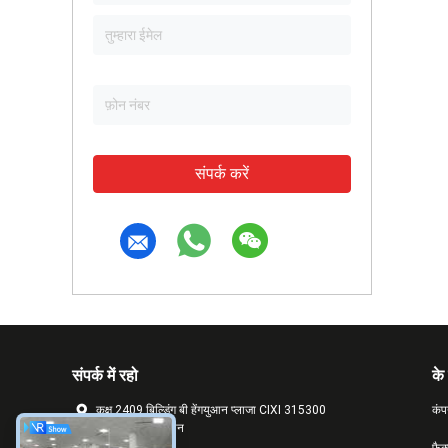
संपर्क करें
संपर्क में रहो
के 
कक्ष 2409 बिल्डिंग बी हेंगयुआन प्लाजा CIXI 315300
कंप
NINGBO सिटी चीन