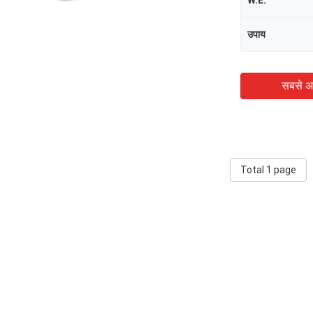
W.E.
उपाय
सबसे अ
Total 1 page