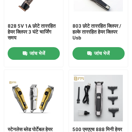
उत्पाद
828 5V 1A छोटे ताररहित
803 छोटे ताररहित क्लिपर /
हेयर क्लिपर 3 घंटे चार्जिंग
हल्के ताररहित हेयर क्लिपर
वीआर दिखाएँ
समय
Usb
जांच भेजें
जांच भेजें
पेशेवर हेयर क्लिपर
रिचार्जेबल हेयर क्लिपर
नाई के बाल काटने वाला
ताररहित हेयर ट्रिमर
वाटरप्रूफ हेयर ट्रिमर
स्टेनलेस ब्लेड पोर्टेबल हेयर
500 एमएएच 888 मिनी हेयर