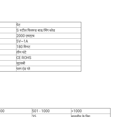
पेट
S स्टील फिक्स्ड बाड/मिंग ब्लेड
2000 एमएएच
5V~1A
180 मिनट
तीन घंटे
CE ROHS
यूएसबी
प्लग एंड प्ले
500
501 - 1000
>1000
35
बातचीत के लिए