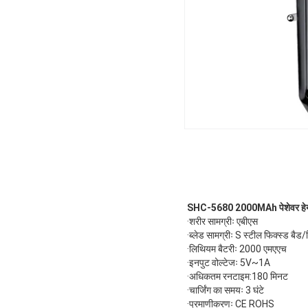
SHC-5680 2000MAh पेशेवर हेयर क्
·शरीर सामग्रीः एबीएस
·ब्लेड सामग्रीः S स्टील फिक्स्ड बैड/म
·लिथियम बैटरीः 2000 एमएएच
·इनपुट वोल्टेजः 5V~1A
·अधिकतम रनटाइम:180 मिनट
·चार्जिंग का समयः 3 घंटे
·प्रमाणीकरणः CE ROHS