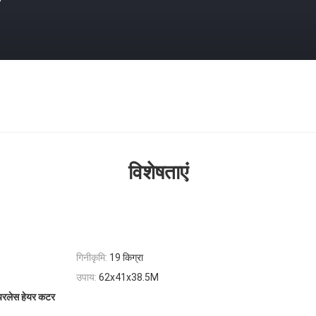
विशेषताएं
गिनीकृमि:
19 किग्रा
उपाय:
62x41x38.5M
रलेस हेयर कटर