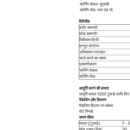
·चार्जिंग केबलः यूएसबी
·चार्जिंग मोडः प्लग एंड प्ले
विनिर्देश
शरीर सामग्रीः
ब्लेड सामग्रीः
लिथियम बैटरीः
इनपुट वोल्टेजः
अधिकतम रनटाइमः
चार्ज करने का समय:
प्रमाणीकरण:
चार्जिंग केबलः
चार्जिंग मोडः
आपूर्ति करने की क्षमता
आपूर्ति क्षमता 5000 टुकड़े प्रति दिन
पैकेजिंग और वितरण
पैकेजिंग विवरण रंग बॉक्स
पोर्ट निंगबो
समय सीमाः
मात्रा ((टुकड़े)
1 - 
लीड टाइम (दिन)
30