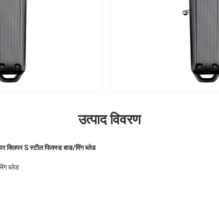
उत्पाद विवरण
लिपर S स्टील फिक्स्ड बाड/मिंग ब्लेड
िंग ब्लेड