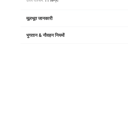
उत्तर पश्चिम:
11 किग्रा
मूलभूत जानकारी
भुगतान & नौवहन नियमों