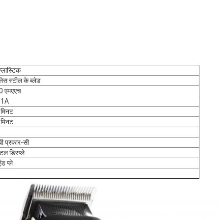
प्लास्टिक
लेस स्टील के ब्लेड
0 एमएएच
~1A
 मिनट
 मिनट
बी प्रकार-सी
ल डिस्प्ले
ंड प्ले