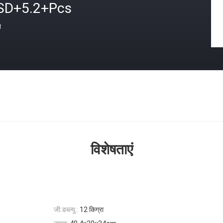
SD+5.2+Pcs
त
विशेषताएं
जी.डब्ल्यू.:
12 किग्रा