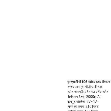
एसएचसी-5106 पेशेवर हेयर क्लिप
·शरीर सामग्रीः पीसी प्लास्टिक
·ब्लेड सामग्रीः स्टेनलेस स्टील ब्लेड
·लिथियम बैटरीः 2000mAh
·इनपुट वोल्टेजः 5V~1A
·काम का समयः 210 मिनट