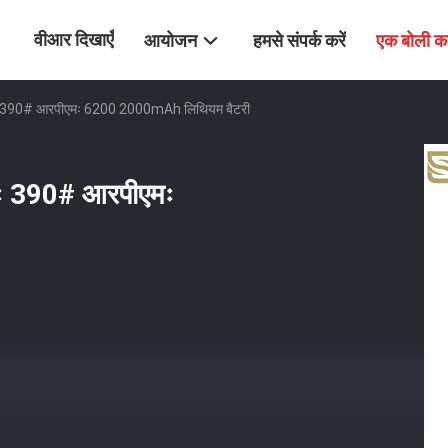
वीआर दिखाएँ
आयोजन
हमसे संपर्क करें
एक बोली क
रः 390# आरपीएमः 6200 2000mAh लिथियम बैटरी
रः 390# आरपीएमः