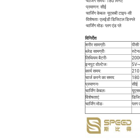
·चार्जिंग समयः 180 मिनट
·प्रमाणन: सीई
·चार्जिंग केबलः यूएसबी टाइप-सी
·विशेषताः एलईडी डिजिटल डिस्प्ले
·चार्जिंग मोडः प्लग एंड प्ले
विनिर्देश
शरीर सामग्रीः
पीसी 
ब्लेड सामग्रीः
स्टेन
लिथियम बैटरीः
200
इनपुट वोल्टेजः
5V
कार्य समय:
210
चार्ज करने का समय:
180
प्रमाणनः
सीई
चार्जिंग केबलः
यूएस
विशेषताएं:
डिजिट
चार्जिंग मोडः
प्लग ए