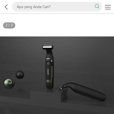
2
/
2