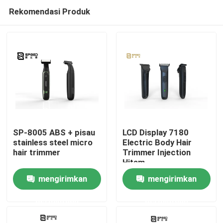
Rekomendasi Produk
SP-8005 ABS + pisau
LCD Display 7180
stainless steel micro
Electric Body Hair
hair trimmer
Trimmer Injection
Rumah
Hitam
mengirimkan
mengirimkan
Produk
permintaan
permintaan
Tampilan VR