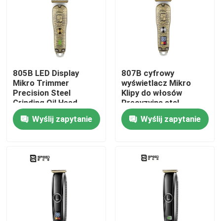
O nas
Wycieczka po fabryce
805B LED Display
807B cyfrowy
Mikro Trimmer
wyświetlacz Mikro
Kontrola jakości
Precision Steel
Klipy do włosów
Grinding Oil Head
Precyzyjna stal
Carver Scissors
Szlifowanie oleju
Wyślij zapytanie
Wyślij zapytanie
Aktualności
głowa rzeźbiarka
nożyce
Poprosić o wycenę
Profesjonalny klijer do włosów
Odładowalna klijka do włosów