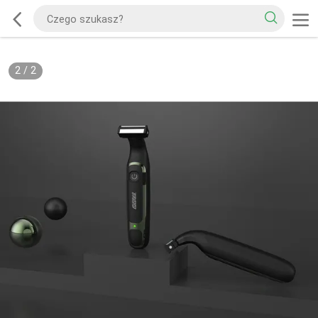
2
/
2