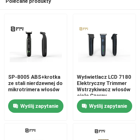
Polecane produkty
SP-8005 ABS+krotka
Wyświetlacz LCD 7180
ze stali nierdzewnej do
Elektryczny Trimmer
mikrotrimera włosów
Wstrzykiwacz włosów
ciała Czarny
Dom
Wyślij zapytanie
Wyślij zapytanie
Produkty
Pokaz VR