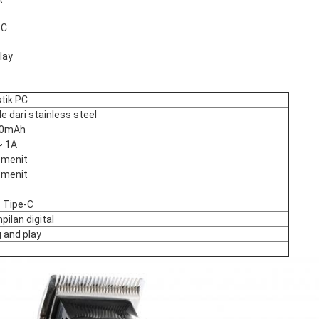
-C
lay
tik PC
e dari stainless steel
00mAh
~ 1A
 menit
 menit
 Tipe-C
ilan digital
 and play