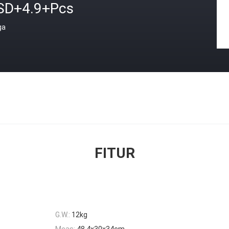
SD+4.9+Pcs
ga
FITUR
G.W.:
12kg
Meas:
48.4x30x34cm