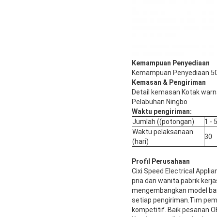
Kemampuan Penyediaan
Kemampuan Penyediaan 500
Kemasan & Pengiriman
Detail kemasan Kotak warn
Pelabuhan Ningbo
Waktu pengiriman:
Jumlah ((potongan)
1 - 
Waktu pelaksanaan
30
(hari)
Profil Perusahaan
Cixi Speed Electrical Appl
pria dan wanita.pabrik ker
mengembangkan model baru 
setiap pengiriman.Tim pemb
kompetitif. Baik pesanan 