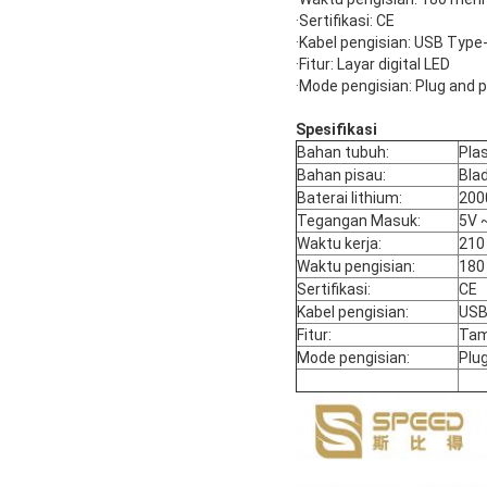
·Sertifikasi: CE
·Kabel pengisian: USB Type
·Fitur: Layar digital LED
·Mode pengisian: Plug and p
Spesifikasi
Bahan tubuh:
Plas
Bahan pisau:
Blad
Baterai lithium:
20
Tegangan Masuk:
5V 
Waktu kerja:
210
Waktu pengisian:
180
Sertifikasi:
CE
Kabel pengisian:
USB
Fitur:
Tamp
Mode pengisian:
Plug