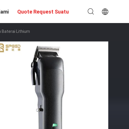
Kami
Quote Request Suatu
 Baterai Lithium