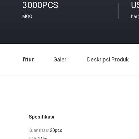
3000PCS
U
MOQ
har
fitur
Galeri
Deskripsi Produk
Spesifikasi
Kuantitas:
20pcs
N.W:
11kg