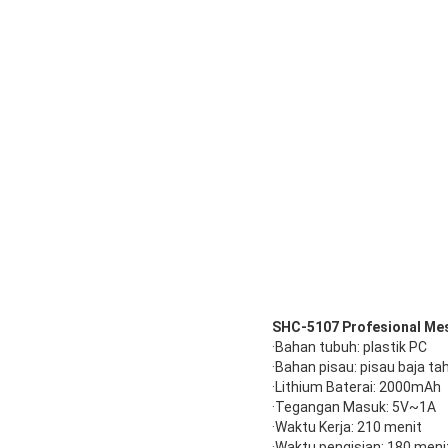
SHC-5107 Profesional Me
·Bahan tubuh: plastik PC
·Bahan pisau: pisau baja ta
·Lithium Baterai: 2000mAh
·Tegangan Masuk: 5V~1A
·Waktu Kerja: 210 menit
·Waktu pengisian: 180 meni