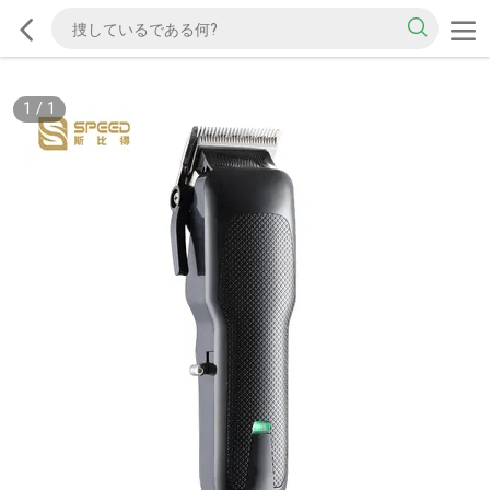
1
/
1