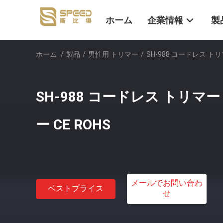
ホーム
企業情報
製
ホーム
/
製品
/
男性用 トリマー
/
SH-988 コードレス ト
SH-988 コードレス トリマ
ー CE ROHS
メールでお問い合わ
ベストプライス
せ