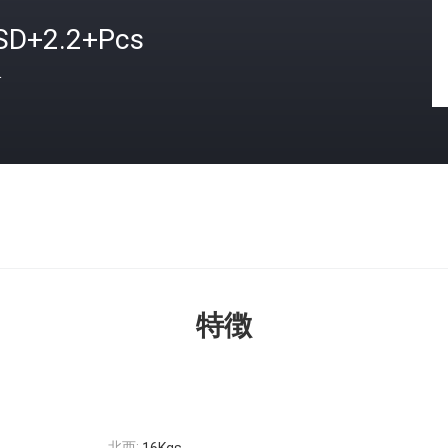
SD+2.2+Pcs
格
特徴
北西: