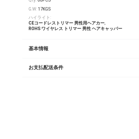
Qty:
60PCS
G.W:
17KGS
ハイライト:
,
CEコードレストリマー 男性用ヘアカー
ROHS ワイヤレス トリマー 男性 ヘアキャッパー
基本情報
お支払配送条件