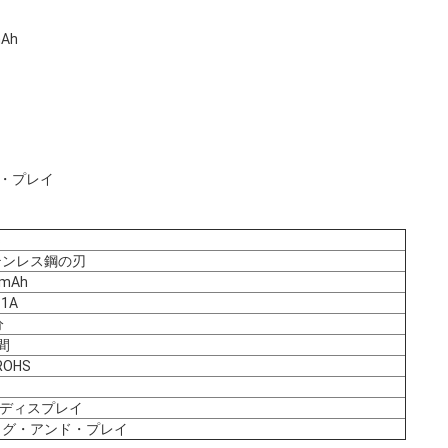
Ah
ド・プレイ
S
テンレス鋼の刃
0mAh
~1A
分
間
ROHS
B
Dディスプレイ
ラグ・アンド・プレイ