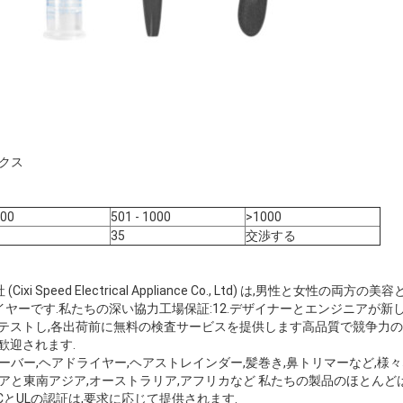
ックス
500
501 - 1000
>1000
35
交渉する
i Speed Electrical Appliance Co., Ltd) は,男性と女性の
ヤーです.私たちの深い協力工場保証:12.デザイナーとエンジニアが新
ルをテストし,各出荷前に無料の検査サービスを提供します高品質で競争力
歓迎されます.
ェーバー,ヘアドライヤー,ヘアストレインダー,髪巻き,鼻トリマーなど,
と東南アジア,オーストラリア,アフリカなど 私たちの製品のほとんどは,CE,
ECとULの認証は,要求に応じて提供されます.