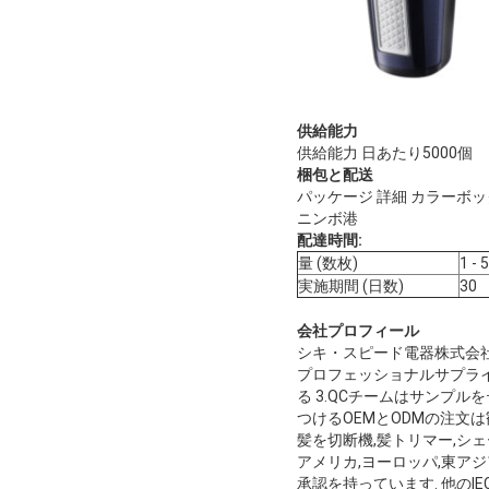
供給能力
供給能力 日あたり5000個
梱包と配送
パッケージ 詳細 カラーボ
ニンボ港
配達時間:
量 (数枚)
1 - 
実施期間 (日数)
30
会社プロフィール
シキ・スピード電器株式会社 (Cix
プロフェッショナルサプライ
る 3.QCチームはサンプ
つけるOEMとODMの注文は
髪を切断機,髪トリマー,シ
アメリカ,ヨーロッパ,東アジア
承認を持っています. 他のI