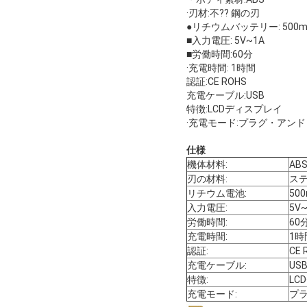
·刃材:不?? 鋼の刃
●リチウムバッテリー: 500m
■入力電圧: 5V~1A
■労働時間:60分
·充電時間: 1時間
認証:CE ROHS
充電ケーブル:USB
特徴:LCDディスプレイ
·充電モード:プラグ・アン
仕様
機体材料:
AB
刃の材料:
ス
リチウム電池:
50
入力電圧:
5V
労働時間:
60
充電時間:
1時
認証:
CE 
充電ケーブル:
US
特徴:
LC
充電モード:
プ