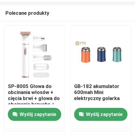
Polecane produkty
SP-8005 Głowa do
GB-182 akumulator
obcinania włosów +
600mah Mini
Dom
cięcia brwi + głowa do
elektryczny golarka
obcinania brzucha +
głowa do obcinania
Wyślij zapytanie
Wyślij zapytanie
Produkty
włosów nosa + rząd
grzebień + ochronny
Pokaz VR