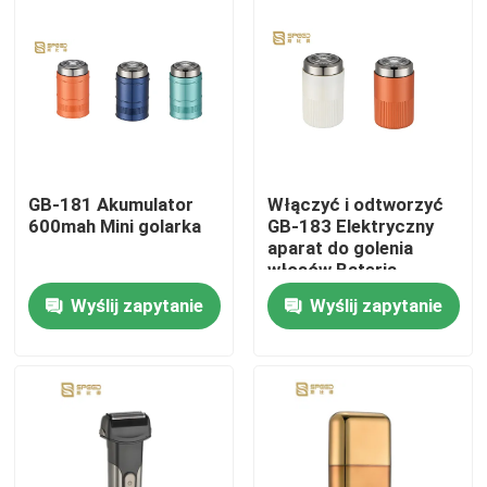
O nas
Wycieczka po fabryce
Kontrola jakości
GB-181 Akumulator
Włączyć i odtworzyć
600mah Mini golarka
GB-183 Elektryczny
aparat do golenia
Aktualności
włosów Bateria
600mah
Wyślij zapytanie
Wyślij zapytanie
Poprosić o wycenę
Profesjonalny klijer do włosów
Odładowalna klijka do włosów