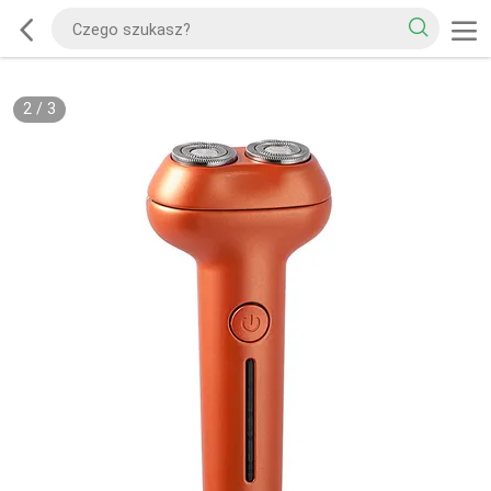
2
/
3