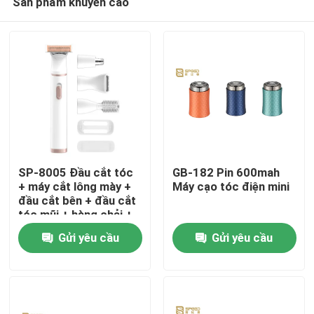
Sản phẩm khuyến cáo
SP-8005 Đầu cắt tóc
GB-182 Pin 600mah
+ máy cắt lông mày +
Máy cạo tóc điện mini
đầu cắt bên + đầu cắt
tóc mũi + hàng chải +
Nhà
bảo vệ
Gửi yêu cầu
Gửi yêu cầu
Về chúng tôi
Địa chỉ liên hệ