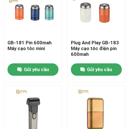
Sản phẩm
Hướng dẫn VR
GB-181 Pin 600mah
Plug And Play GB-183
Máy cạo tóc mini
Máy cạo tóc điện pin
Máy cắt tóc chuyên nghiệp
600mah
Gửi yêu cầu
Gửi yêu cầu
Máy cắt tóc sạc
Máy cắt tóc thợ cắt tóc
Máy cắt tóc không dây
Máy cắt tóc chống nước