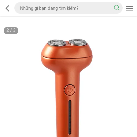
2
/
3