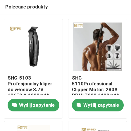
Polecane produkty
SHC-5103
SHC-
Profesjonalny kliper
5110Professional
do włosów 3.7V
Clipper Motor: 280#
Dom
18650 # 1200mAh
RPM: 7000 1400mAh
bateria litowa 3CR13
bateria litowa
Wyślij zapytanie
Wyślij zapytanie
Żelazo nierdzewne
Produkty
Pokaz VR