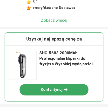
5.0
zweryfikowane Dostawca
Zobacz więcej
Uzyskaj najlepszą cenę za
SHC-5683 2000MAh
Profesjonalne kliperki do
fryzjera Wysokiej wydajności
silnik prądu stałego 4
regulowalne ustawienie rozmiaru
cięcia
Kontyntynuj