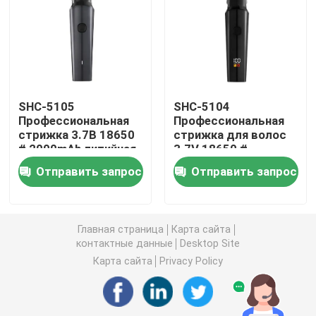
Ножчик для волос
Беспроводная стрижка волос
SHC-5105
SHC-5104
Профессиональная
Профессиональная
Водостойкая стрижка волос
стрижка 3.7В 18650
стрижка для волос
# 2000mAh литийная
3.7V 18650 #
батарея
2000mAh литийная
Комплект для ухода за волосами
Отправить запрос
Отправить запрос
батарея
Электрическая бритва
Главная страница
Карта сайта
контактные данные
Desktop Site
Резалка для волос с низким уровнем шума
Карта сайта
Privacy Policy
Микростриммер для волос