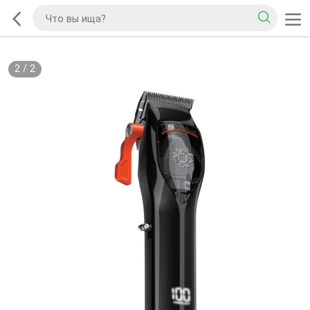
2
/
2