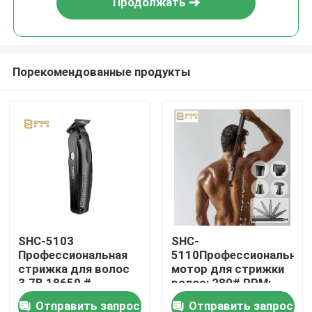
Продолжать
Порекомендованные продукты
Главная страница
SHC-5103
SHC-
Профессиональная
5110Профессиональный
Продукция
стрижка для волос
мотор для стрижки
3.7В 18650 #
волос: 280# RPM:
1200mAh литийная
7000 1400mAh
Отправить запрос
Отправить запрос
VR - шоу
батарея 3CR13
литийная батарея