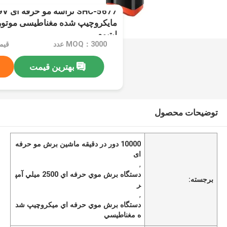
C-5677
لیتیوم
MOQ：3000 عدد
قیمت：s
بهترین قیمت
توضیحات محصول
10000 دور در دقیقه ماشین برش مو حرفه
ای
,
دستگاه برش موي حرفه اي 2500 ميلي آمپ
برجسته:
ر
,
دستگاه برش موي حرفه اي ميكروچيپ شد
ه مغناطيسي