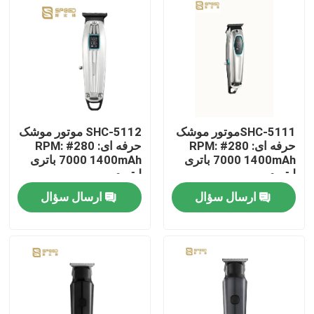
دربارهی ما
کارخانه تور
کنترل کیفیت
SHC-5111موتور موشک
SHC-5112 موتور موشک
حرفه ای: 280# RPM:
حرفه ای: 280# RPM:
7000 1400mAh باتری
7000 1400mAh باتری
اخبار
لیتیوم
لیتیوم
ارسال سؤال
ارسال سؤال
درخواست نقل قول
تراشنده حرفه ای مو
دستگاه برش مو قابل شارژ مجدد