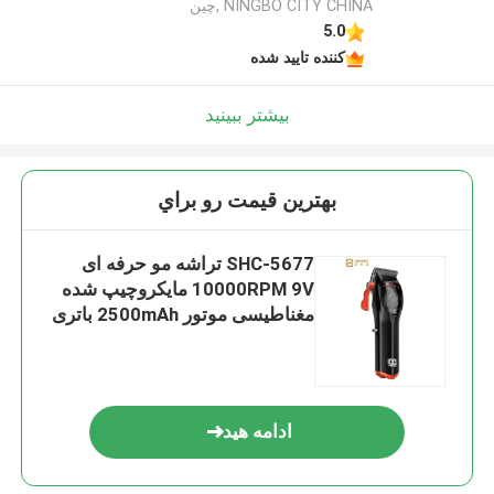
NINGBO CITY CHINA ,چین
5.0
کننده تایید شده
بیشتر ببینید
بهترين قيمت رو براي
SHC-5677 تراشه مو حرفه ای
10000RPM 9V مایکروچیپ شده
مغناطیسی موتور 2500mAh باتری
لیتیوم
ادامه هید