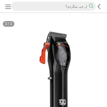
2
/
2