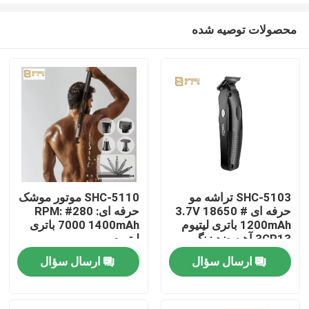
محصولات توصیه شده
SHC-5103 تراشه مو
SHC-5110 موتور موشک
حرفه ای 3.7V 18650 #
حرفه ای: 280# RPM:
خانه
1200mAh باتری لیتیوم
7000 1400mAh باتری
3CR13 آهن ضد زنگ
لیتیوم
ارسال سؤال
ارسال سؤال
محصولات
نمایش VR