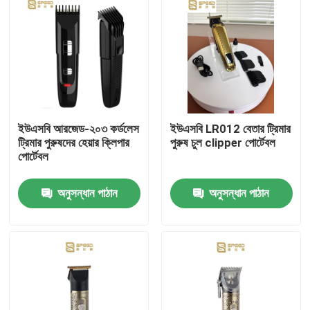
ইউএসবি আরজেড-২০৩ কর্ডলেস
ইউএসবি LR012 বেতার ট্রিমার
ট্রিমার পুরুষদের হেয়ার ক্লিপার
পুরুষ চুল clipper পোর্টেবল
পোর্টেবল
অনুসন্ধান পাঠান
অনুসন্ধান পাঠান
বাড়ি
পণ্য
VR প্রদর্শন