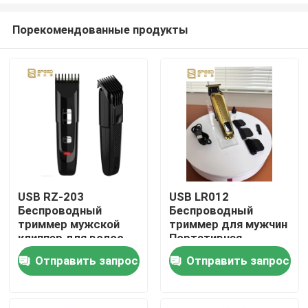
Порекомендованные продукты
USB RZ-203
USB LR012
Беспроводный
Беспроводный
Дома
триммер мужской
триммер для мужчин
клиппер для волос
Портативная
портативный
стрижка волос
Отправить запрос
Отправить запрос
О Компании
Контакты