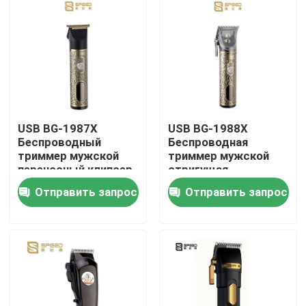
Продукция
VR - шоу
Профессиональная стрижка волос
USB BG-1987X
USB BG-1988X
Беспроводный
Беспроводная
триммер мужской
триммер мужской
Возобновляемая стрижка волос
переносный клипсер
стригущая
переносный
Отправить запрос
Отправить запрос
Ножчик для волос
Беспроводная стрижка волос
Водостойкая стрижка волос