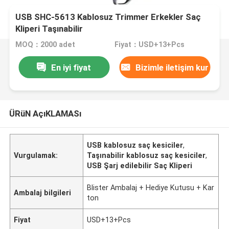
USB SHC-5613 Kablosuz Trimmer Erkekler Saç
Kliperi Taşınabilir
MOQ：2000 adet
Fiyat：USD+13+Pcs
En iyi fiyat
Bizimle iletişim kur
ÜRüN AçıKLAMASı
USB kablosuz saç kesiciler
,
Vurgulamak:
Taşınabilir kablosuz saç kesiciler
,
USB Şarj edilebilir Saç Kliperi
Blister Ambalaj + Hediye Kutusu + Kar
Ambalaj bilgileri
ton
Fiyat
USD+13+Pcs