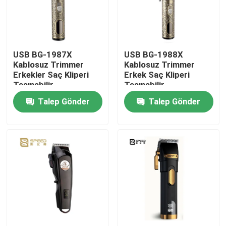
Ürünler
USB BG-1987X
USB BG-1988X
VR Gösterisi
Kablosuz Trimmer
Kablosuz Trimmer
Erkekler Saç Kliperi
Erkek Saç Kliperi
Taşınabilir
Taşınabilir
Profesyonel Saç Kesiciler
Talep Gönder
Talep Gönder
Yeniden şarj edilebilir saç kılıcı
Berber saç kesicisi
Kablosuz Saç Trimmer
Su geçirmez saç kesme makinesi