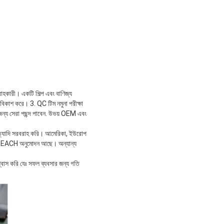
বরাহকারী। একটি শিল্প এবং বাণিজ্য
বিকাশ করে। 3. QC টিম নমুনা পরীক্ষা
 জন্য সেরা পছন্দ পাবেন. উভয় OEM এবং
িমার ইত্যাদি সরবরাহ করি। আমেরিকা, ইউরোপ
এবং REACH অনুমোদন আছে। অন্যান্য
্বাস করি যেঃ সফল ব্যবসার জন্য গতি