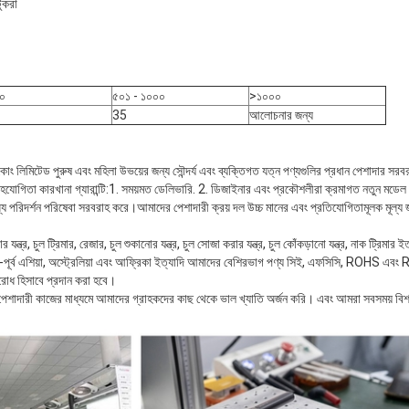
ুকরা
০
৫০১ - ১০০০
>১০০০
35
আলোচনার জন্য
স কোং লিমিটেড পুরুষ এবং মহিলা উভয়ের জন্য সৌন্দর্য এবং ব্যক্তিগত যত্ন পণ্যগুলির প্রধান পেশাদার সর
হযোগিতা কারখানা গ্যারান্টি:1. সময়মত ডেলিভারি. 2. ডিজাইনার এবং প্রকৌশলীরা ক্রমাগত নতুন মডেল 
যে পরিদর্শন পরিষেবা সরবরাহ করে।আমাদের পেশাদারী ক্রয় দল উচ্চ মানের এবং প্রতিযোগিতামূলক মূল্য
যন্ত্র, চুল ট্রিমার, রেজার, চুল শুকানোর যন্ত্র, চুল সোজা করার যন্ত্র, চুল কোঁকড়ানো যন্ত্র, নাক ট্র
ষিণ-পূর্ব এশিয়া, অস্ট্রেলিয়া এবং আফ্রিকা ইত্যাদি আমাদের বেশিরভাগ পণ্য সিই, এফসিসি, ROHS 
োধ হিসাবে প্রদান করা হবে।
 পেশাদারী কাজের মাধ্যমে আমাদের গ্রাহকদের কাছ থেকে ভাল খ্যাতি অর্জন করি। এবং আমরা সবসময় বিশ