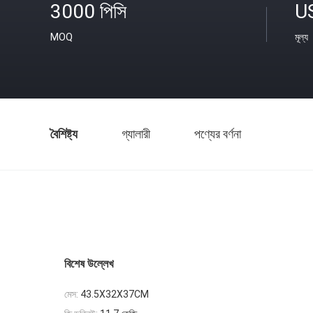
3000 পিসি
U
MOQ
মূল্য
বৈশিষ্ট্য
গ্যালারী
পণ্যের বর্ণনা
বিশেষ উল্লেখ
মেস:
43.5X32X37CM