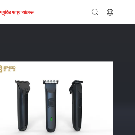
দ্ধৃতির জন্য আবেদন