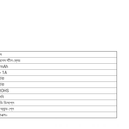
স
নলেস স্টীল ব্লেড
0mAh
~ 1A
নিট
নিট
 ROHS
বি
ডি ডিসপ্লে
অ্যান্ড প্লে
এক্স০