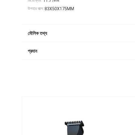
জি.ডব্লিউ:
11.7 কেজি
উপহার বাক্স:
83X50X175MM
মৌলিক তথ্য
প্রদান