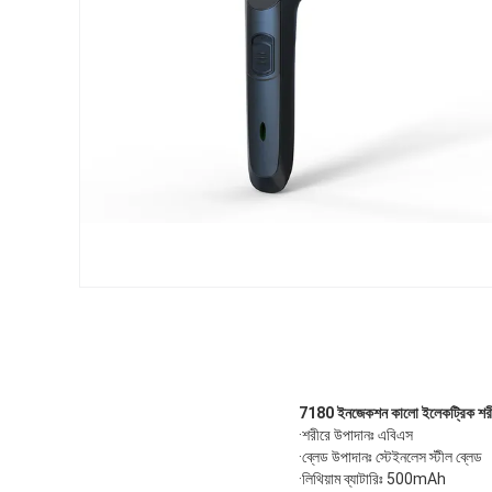
7180 ইনজেকশন কালো ইলেকট্রিক শর
·শরীরে উপাদানঃ এবিএস
·ব্লেড উপাদানঃ স্টেইনলেস স্টীল ব্লেড
·লিথিয়াম ব্যাটারিঃ 500mAh