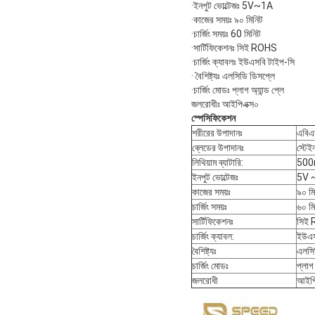
·ইনপুট ভোল্টেজঃ 5V~1A
·কাজের সময়ঃ ৯০ মিনিট
·চার্জিং সময়ঃ 60 মিনিট
·সার্টিফিকেশনঃ সিই ROHS
·চার্জিং ক্যাবলঃ ইউএসবি টাইপ-সি
· বৈশিষ্ট্যঃ এলসিডি ডিসপ্লে
·চার্জিং মোডঃ প্লাগ অ্যান্ড প্লে
জলরোধীঃ আইপিএক্স০
স্পেসিফিকেশন
শরীরের উপাদানঃ
এবিএ
ব্লেডের উপাদানঃ
স্টেই
লিথিয়াম ব্যাটারি:
50
ইনপুট ভোল্টেজঃ
5V 
কাজের সময়ঃ
৯০ মি
চার্জিং সময়ঃ
৬০ মি
সার্টিফিকেশনঃ
সিই
চার্জিং ক্যাবল:
ইউএস
বৈশিষ্ট্যঃ
এলসি
চার্জিং মোডঃ
প্লাগ 
জলরোধী
আইপি