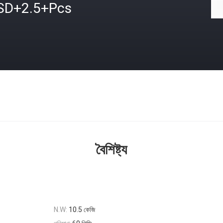
SD+2.5+Pcs
বৈশিষ্ট্য
10.5 কেজি
N.W: