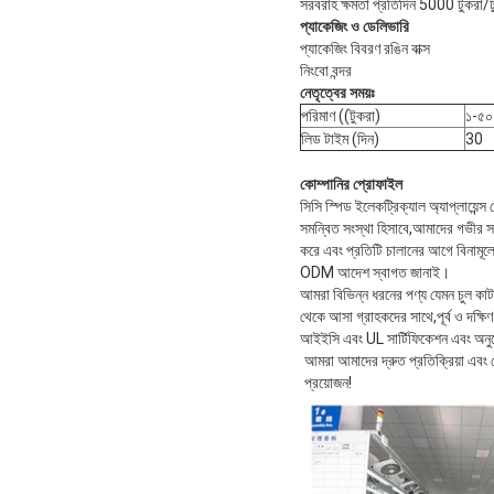
সরবরাহ ক্ষমতা প্রতিদিন 5000 টুকরা/ট
প্যাকেজিং ও ডেলিভারি
প্যাকেজিং বিবরণ রঙিন বাক্স
নিংবো বন্দর
নেতৃত্বের সময়ঃ
পরিমাণ ((টুকরা)
১-৫০
লিড টাইম (দিন)
30
কোম্পানির প্রোফাইল
সিসি স্পিড ইলেকট্রিক্যাল অ্যাপ্লায়েন্
সমন্বিত সংস্থা হিসাবে,আমাদের গভীর স
করে এবং প্রতিটি চালানের আগে বিনামূল্
ODM আদেশ স্বাগত জানাই।
আমরা বিভিন্ন ধরনের পণ্য যেমন চুল কাটার 
থেকে আসা গ্রাহকদের সাথে,পূর্ব ও দক্
আইইসি এবং UL সার্টিফিকেশন এবং অনুর
আমরা আমাদের দ্রুত প্রতিক্রিয়া এবং
প্রয়োজন!