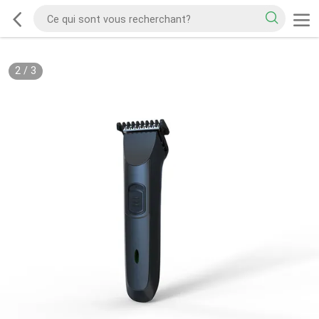
2
/
3