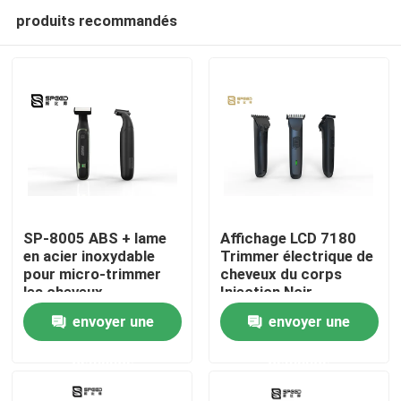
produits recommandés
SP-8005 ABS + lame
Affichage LCD 7180
en acier inoxydable
Trimmer électrique de
pour micro-trimmer
cheveux du corps
Aperçu
les cheveux
Injection Noir
envoyer une
envoyer une
Produits
demande
demande
VR Show