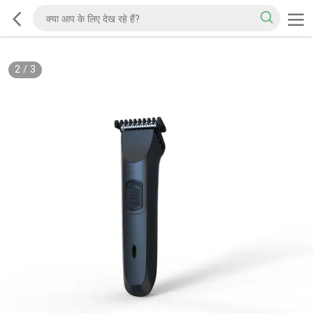
2
/
3