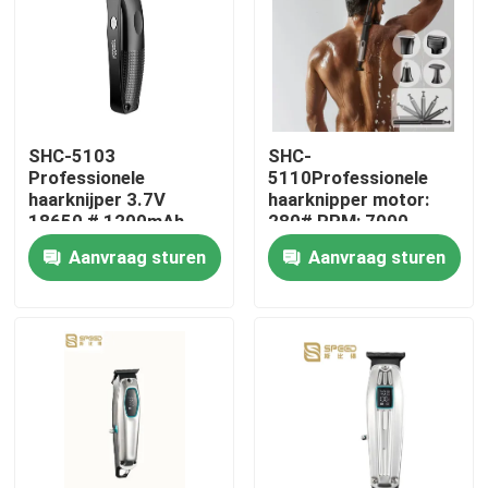
SHC-5103
SHC-
Professionele
5110Professionele
haarknijper 3.7V
haarknipper motor:
18650 # 1200mAh
280# RPM: 7000
lithiumbatterie 3CR13
1400mAh
Aanvraag sturen
Aanvraag sturen
roestvrij ijzer
lithiumbatterie
Thuis
Producten
VR-show