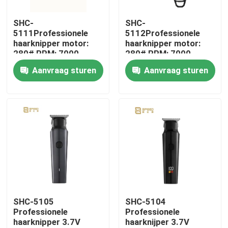
SHC-
SHC-
Over ons
5111Professionele
5112Professionele
haarknipper motor:
haarknipper motor:
280# RPM: 7000
280# RPM: 7000
Fabrieksreis
1400mAh
1400mAh
Aanvraag sturen
Aanvraag sturen
lithiumbatterie
lithiumbatterie
Kwaliteitscontrole
nieuws
Vraag een offerte aan
Professionele haarsnipper
SHC-5105
SHC-5104
Professionele
Professionele
haarknipper 3.7V
haarknijper 3.7V
Oplaadbare haarknijper