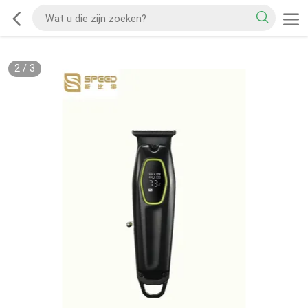
2
/
3