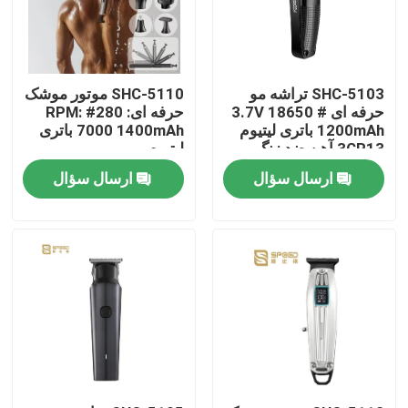
SHC-5103 تراشه مو
SHC-5110 موتور موشک
حرفه ای 3.7V 18650 #
حرفه ای: 280# RPM:
1200mAh باتری لیتیوم
7000 1400mAh باتری
3CR13 آهن ضد زنگ
لیتیوم
ارسال سؤال
ارسال سؤال
خانه
محصولات
نمایش VR