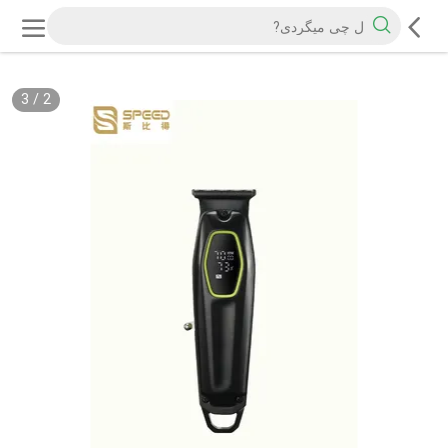
3
/
2