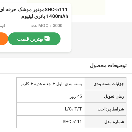
1400mAh باتری لیتیوم
MOQ：3000 عدد
قیمت：cs
بهترین قیمت
توضیحات محصول
جزئیات بسته بندی
بسته بندی تاول + جعبه هدیه + کارتن
زمان تحویل
45 روز
شرایط پرداخت
L/C، T/T
شماره مدل
SHC-5111