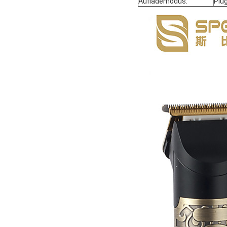
Auflademodus:
Plu