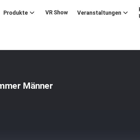
VR Show
Produkte
Veranstaltungen
SB BG-1987X Kabellose Trimmer Männer Haarknipfer Portable
immer Männer