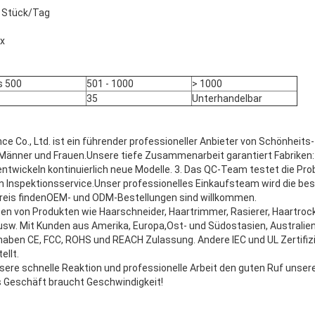
0 Stück/Tag
x
s 500
501 - 1000
> 1000
35
Unterhandelbar
nce Co., Ltd. ist ein führender professioneller Anbieter von Schönheits
Männer und Frauen.Unsere tiefe Zusammenarbeit garantiert Fabriken:1.
entwickeln kontinuierlich neue Modelle. 3. Das QC-Team testet die Prob
n Inspektionsservice.Unser professionelles Einkaufsteam wird die bes
eis findenOEM- und ODM-Bestellungen sind willkommen.
ten von Produkten wie Haarschneider, Haartrimmer, Rasierer, Haartroc
sw. Mit Kunden aus Amerika, Europa,Ost- und Südostasien, Australien 
haben CE, FCC, ROHS und REACH Zulassung. Andere IEC und UL Zertifiz
ellt.
sere schnelle Reaktion und professionelle Arbeit den guten Ruf unser
s Geschäft braucht Geschwindigkeit!