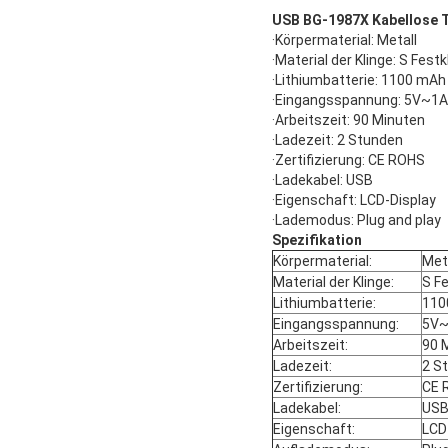
USB BG-1987X Kabellose T
·Körpermaterial: Metall
·Material der Klinge: S Fest
·Lithiumbatterie: 1100 mAh
·Eingangsspannung: 5V~1A
·Arbeitszeit: 90 Minuten
·Ladezeit: 2 Stunden
·Zertifizierung: CE ROHS
·Ladekabel: USB
·Eigenschaft: LCD-Display
·Lademodus: Plug and play
Spezifikation
Körpermaterial:
Met
Material der Klinge:
S Fe
Lithiumbatterie:
110
Eingangsspannung:
5V
Arbeitszeit:
90 
Ladezeit:
2 S
Zertifizierung:
CE 
Ladekabel:
USB
Eigenschaft:
LCD