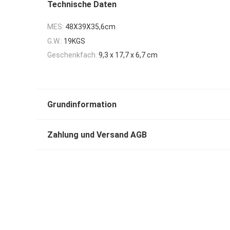
Technische Daten
MES:
48X39X35,6cm
G.W.:
19KGS
Geschenkfach:
9,3 x 17,7 x 6,7 cm
Grundinformation
Zahlung und Versand AGB