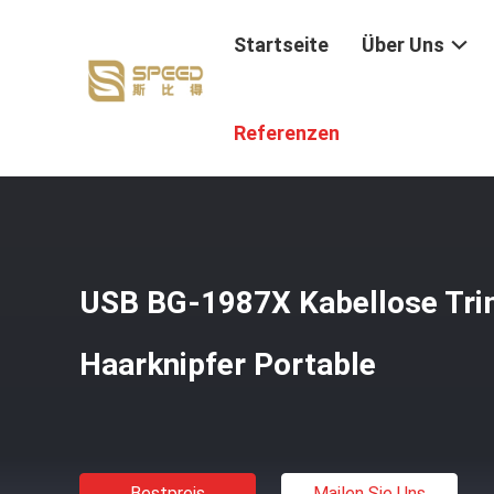
Startseite
Über Uns
Startseite
/
Produkte
/
Wiederaufladbare Haarknipfer
/
U
Referenzen
USB BG-1987X Kabellose Tr
Haarknipfer Portable
Bestpreis
Mailen Sie Uns