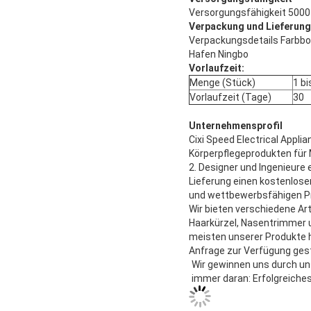
Versorgungsfähigkeit 500
Verpackung und Lieferung
Verpackungsdetails Farbbo
Hafen Ningbo
Vorlaufzeit:
Menge (Stück)
1 bi
Vorlaufzeit (Tage)
30
Unternehmensprofil
Cixi Speed Electrical Applia
Körperpflegeprodukten für 
2. Designer und Ingenieure 
Lieferung einen kostenlose
und wettbewerbsfähigen Pr
Wir bieten verschiedene Ar
Haarkürzel, Nasentrimmer u
meisten unserer Produkte 
Anfrage zur Verfügung gest
Wir gewinnen uns durch un
immer daran: Erfolgreiche