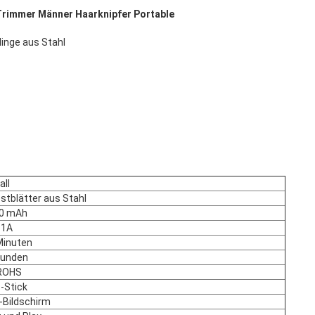
rimmer Männer Haarknipfer Portable
klinge aus Stahl
all
stblätter aus Stahl
0 mAh
~1A
Minuten
tunden
ROHS
-Stick
-Bildschirm