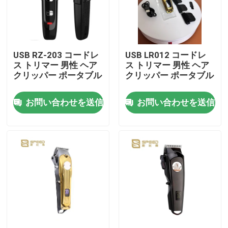
企業情報
USB RZ-203 コードレ
USB LR012 コードレ
会社案内
ス トリマー 男性 ヘア
ス トリマー 男性 ヘア
クリッパー ポータブル
クリッパー ポータブル
品質管理
お問い合わせを送信
お問い合わせを送信
ニュース
見積依頼
プロの髪を切断機
再充電可能な髪を切断機