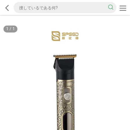
1
/
1